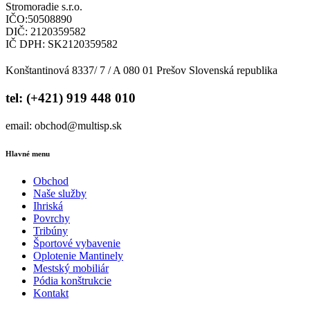
Stromoradie s.r.o.
IČO:50508890
DIČ: 2120359582
IČ DPH: SK2120359582
Konštantinová 8337/ 7 / A 080 01 Prešov Slovenská republika
tel: (+421) 919 448 010
email: obchod@multisp.sk
Hlavné menu
Obchod
Naše služby
Ihriská
Povrchy
Tribúny
Športové vybavenie
Oplotenie Mantinely
Mestský mobiliár
Pódia konštrukcie
Kontakt