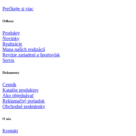
Prečítajte si viac
Odkazy
Produkty
Novinky
Realizácie
Mapa naších realizácií
Revízie zariadení a športovísk
Servis
Dokumenty
Cenník
Katalóg produktov
Ako objednávať
Reklamačný poriadok
Obchodné podmienky
O nás
Kontakt