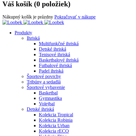
Váš košík (0 položiek)
Nákupný košík je prázdny
Pokračovať v nákupe
Produkty
Ihriská
Multifunkčné ihriská
Detské ihriská
Tenisové ihriská
Basketbalové ihriská
Futbalové ihriská
Padel ihriská
Športové povrchy
Tribúny a sedadlá
Športové vybavenie
Basketbal
Gymnastika
Volejbal
Detské ihriská
Kolekcia Tropical
Kolekcia Robinia
Kolekcia Urban
Kolekcia rECO