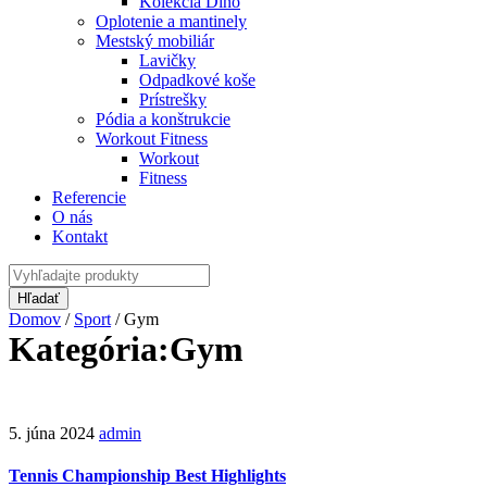
Kolekcia Dino
Oplotenie a mantinely
Mestský mobiliár
Lavičky
Odpadkové koše
Prístrešky
Pódia a konštrukcie
Workout Fitness
Workout
Fitness
Referencie
O nás
Kontakt
Domov
/
Sport
/
Gym
Kategória:Gym
5. júna 2024
admin
Tennis Championship Best Highlights