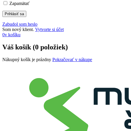
Zapamätať
Zabudol som heslo
Som nový klient.
Vytvorte si účet
0
v košíku
Váš košík (0 položiek)
Nákupný košík je prázdny
Pokračovať v nákupe