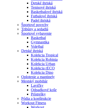
Detské ihriská
Tenisové ihriská
Basketbalové ihriská
Futbalové ihriská
Padel ihriská
Športové povrchy
Tribúny a sedadlá
Športové vybavenie
Basketbal
Gymnastika
Volejbal
Detské ihriská
Kolekcia Tropical
Kolekcia Robinia
Kolekcia Urban
Kolekcia rECO
Kolekcia Dino
Oplotenie a mantinely
Mestský mobiliár
Lavičky
Odpadkové koše
Prístrešky
Pódia a konštrukcie
Workout Fitness
Workout