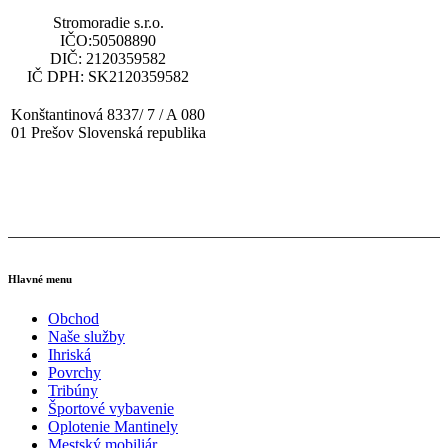
Stromoradie s.r.o.
IČO:50508890
DIČ: 2120359582
IČ DPH: SK2120359582
Konštantinová 8337/ 7 / A 080
01 Prešov Slovenská republika
tel: (+421) 919 448 010
email: obchod@multisp.sk
Hlavné menu
Obchod
Naše služby
Ihriská
Povrchy
Tribúny
Športové vybavenie
Oplotenie Mantinely
Mestský mobiliár