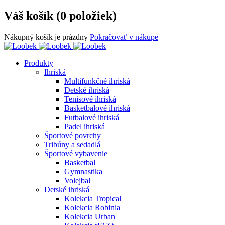
Váš košík (0 položiek)
Nákupný košík je prázdny
Pokračovať v nákupe
Produkty
Ihriská
Multifunkčné ihriská
Detské ihriská
Tenisové ihriská
Basketbalové ihriská
Futbalové ihriská
Padel ihriská
Športové povrchy
Tribúny a sedadlá
Športové vybavenie
Basketbal
Gymnastika
Volejbal
Detské ihriská
Kolekcia Tropical
Kolekcia Robinia
Kolekcia Urban