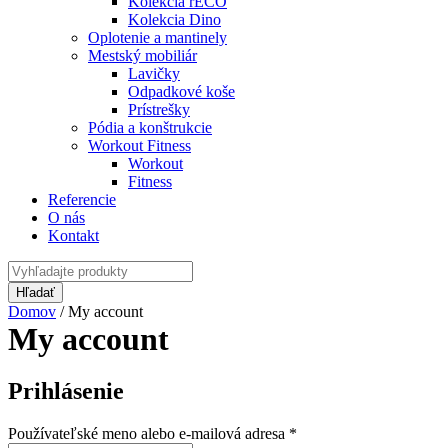
Kolekcia rECO
Kolekcia Dino
Oplotenie a mantinely
Mestský mobiliár
Lavičky
Odpadkové koše
Prístrešky
Pódia a konštrukcie
Workout Fitness
Workout
Fitness
Referencie
O nás
Kontakt
Domov
/
My account
My account
Prihlásenie
Povinné
Používateľské meno alebo e-mailová adresa
*