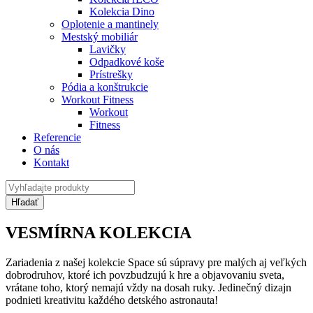
Kolekcia Dino
Oplotenie a mantinely
Mestský mobiliár
Lavičky
Odpadkové koše
Prístrešky
Pódia a konštrukcie
Workout Fitness
Workout
Fitness
Referencie
O nás
Kontakt
VESMÍRNA
KOLEKCIA
Zariadenia z
našej kolekcie Space
sú súpravy pre
malých aj veľkých
dobrodruhov, ktoré ich povzbudzujú k hre a objavovaniu sveta,
vrátane toho, ktorý nemajú vždy na dosah ruky. Jedinečný dizajn
podnieti kreativitu každého detského astronauta!