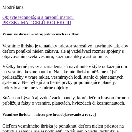
Modré lana
Objavte technológiu a farebnú matricu
PRESKÚMAŤ CELÚ KOLEKCIU
Vesmírne ihrisko – zdroj jedinečných zážitkov
Vesmírne ihrisko je tematický priestor starostlivo navrhnutý tak, aby
deťom ponúkol nielen zábavu, ale aj vzdelávací rozmer spojený s
objavovaním sveta vesmíru, kozmonautiky a astronómie.
Všetky herné prvky a zariadenia sú navrhnuté v štýle odkazujúcom
na vesmír a kozmonautiku. Na takomto ihrisku môžeme nájsť
preliezačky v tvare rakiet, vesmírnych lodí, staníc či planetárnych
systémov. Nechýbajú ani herné prvky pripomínajúce planéty,
hviezdy alebo iné vesmírne objekty.
Súčasťou bývajú aj vzdelávacie panely, ktoré deťom hravou formou
približujú fakty o vesmíre, planetách, hviezdach či kozmonautoch.
Vesmírne ihrisko – miesto pre hru, objavovanie a rozvoj
Cieľom vesmírneho ihriska je ponúknuť deťom nielen priestor na
pohyb a zábavu, ale aj podnietiť ich záujem o vedu, techniku a