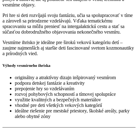
vesmírne objavy.
Pri hre si deti rozvíjajú svoju fantáziu, učia sa spolupracovať v tíme
a zároveň sa prirodzene vzdelávajú. Vďaka tematickému
spracovaniu sa môžu preniesť na intergalaktickú cestu a stať sa
súčasťou dobrodružného objavovania nekonečného vesmíru.
Vesmírne ihrisko je ideálne pre širokú vekovú kategóriu detí –
zaujme najmenších aj staršie deti fascinované svetom kozmonautiky
a prírodných vied.
Výhody vesmírneho ihriska
originálny a atraktívny dizajn inšpirovaný vesmírom
podpora detskej fantázie a kreativity
prepojenie hry so vzdelávaním
rozvoj pohybových schopností a tímovej spolupráce
využitie kvalitných a bezpečných materiálov
vhodné pre deti všetkých vekových kategórií
ideálne riešenie pre mestské priestory, školské areály, parky
alebo obytné zóny