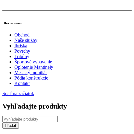
email: obchod@multisp.sk
Hlavné menu
Obchod
Naše služby
Ihriská
Povrchy
Tribúny
Športové vybavenie
Oplotenie Mantinely
Mestský mobiliár
Pódia konštrukcie
Kontakt
Späť na začiatok
Vyhľadajte produkty