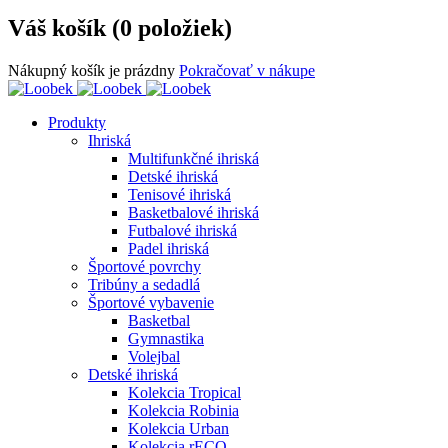
Váš košík (0 položiek)
Nákupný košík je prázdny
Pokračovať v nákupe
Produkty
Ihriská
Multifunkčné ihriská
Detské ihriská
Tenisové ihriská
Basketbalové ihriská
Futbalové ihriská
Padel ihriská
Športové povrchy
Tribúny a sedadlá
Športové vybavenie
Basketbal
Gymnastika
Volejbal
Detské ihriská
Kolekcia Tropical
Kolekcia Robinia
Kolekcia Urban
Kolekcia rECO