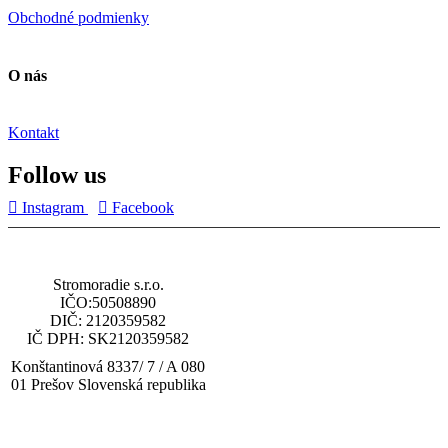
Obchodné podmienky
O nás
Kontakt
Follow us
Instagram
Facebook
Stromoradie s.r.o.
IČO:50508890
DIČ: 2120359582
IČ DPH: SK2120359582
Konštantinová 8337/ 7 / A 080
01 Prešov Slovenská republika
tel: (+421) 919 448 010