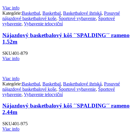
Viac info
Kategórie:
Basketbal
,
Basketbal
,
Basketbalové ihriská
,
Posuvné
nájazdové basketbalové koše
,
Športové vybavenie
,
Športové
vybavenie
,
Vybavenie telocviční
Nájazdový basketbalový kôš ´´SPALDING´´ rameno
1,52m
SKU
401-879
Viac info
Viac info
Kategórie:
Basketbal
,
Basketbal
,
Basketbalové ihriská
,
Posuvné
nájazdové basketbalové koše
,
Športové vybavenie
,
Športové
vybavenie
,
Vybavenie telocviční
Nájazdový basketbalový kôš ´´SPALDING´´ rameno
2,44m
SKU
401-975
Viac info