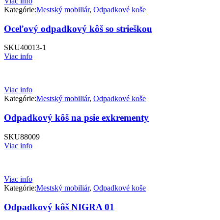
Viac info
Kategórie:
Mestský mobiliár
,
Odpadkové koše
Oceľový odpadkový kôš so strieškou
SKU
40013-1
Viac info
Viac info
Kategórie:
Mestský mobiliár
,
Odpadkové koše
Odpadkový kôš na psie exkrementy
SKU
88009
Viac info
Viac info
Kategórie:
Mestský mobiliár
,
Odpadkové koše
Odpadkový kôš NIGRA 01