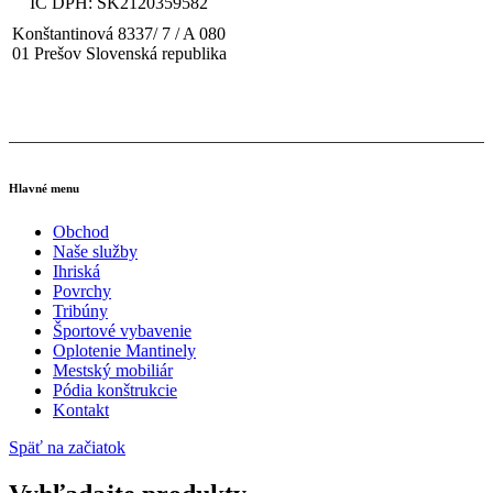
IČ DPH: SK2120359582
Konštantinová 8337/ 7 / A 080
01 Prešov Slovenská republika
tel: (+421) 919 448 010
email: obchod@multisp.sk
Hlavné menu
Obchod
Naše služby
Ihriská
Povrchy
Tribúny
Športové vybavenie
Oplotenie Mantinely
Mestský mobiliár
Pódia konštrukcie
Kontakt
Späť na začiatok