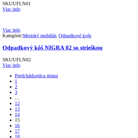
SKU
UFLN01
Viac info
Viac info
Kategórie:
Mestský mobiliár
,
Odpadkové koše
Odpadkový kôš NIGRA 02 so strieškou
SKU
UFLN02
Viac info
Predchádzajúca strana
1
2
3
…
12
13
14
15
16
17
18