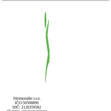
Stromoradie s.r.o.
IČO:50508890
DIČ: 2120359582