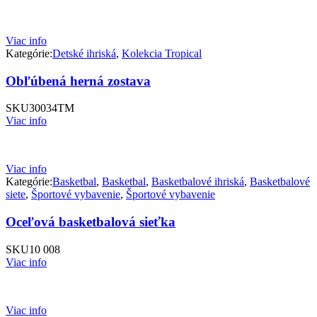
Viac info
Kategórie:
Detské ihriská
,
Kolekcia Tropical
Obľúbená herná zostava
SKU
30034TM
Viac info
Viac info
Kategórie:
Basketbal
,
Basketbal
,
Basketbalové ihriská
,
Basketbalové
siete
,
Športové vybavenie
,
Športové vybavenie
Oceľová basketbalová sieťka
SKU
10 008
Viac info
Viac info