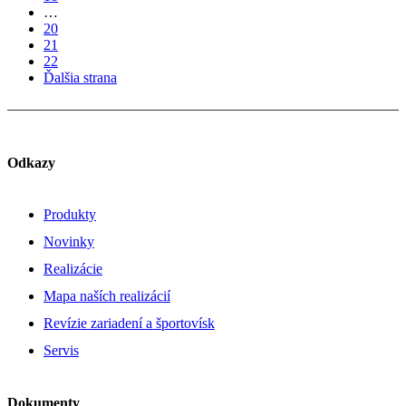
…
20
21
22
Ďalšia strana
Odkazy
Produkty
Novinky
Realizácie
Mapa naších realizácií
Revízie zariadení a športovísk
Servis
Dokumenty