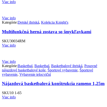
Viac info
Viac info
Kategórie:
Detské ihriská
,
Kolekcia Knight's
Multifunkčná herná zostava so šmykľavkami
SKU
30034RM
Viac info
Viac info
Kategórie:
Basketbal
,
Basketbal
,
Basketbalové ihriská
,
Posuvné
nájazdové basketbalové koše
,
Športové vybavenie
,
Športové
vybavenie
,
Vybavenie telocviční
Nájazdová basketbalová konštrukcia rameno 1,25m
SKU
10 1-65
Viac info