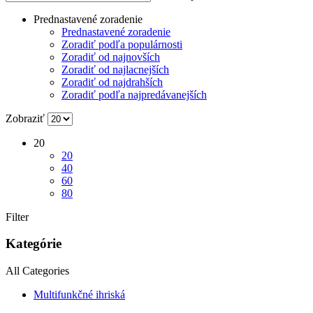
Prednastavené zoradenie
Prednastavené zoradenie
Zoradiť podľa populárnosti
Zoradiť od najnovších
Zoradiť od najlacnejších
Zoradiť od najdrahších
Zoradiť podľa najpredávanejších
Zobraziť
20
20
40
60
80
Filter
Kategórie
All Categories
Multifunkčné ihriská