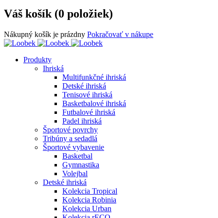
Váš košík (0 položiek)
Nákupný košík je prázdny
Pokračovať v nákupe
Produkty
Ihriská
Multifunkčné ihriská
Detské ihriská
Tenisové ihriská
Basketbalové ihriská
Futbalové ihriská
Padel ihriská
Športové povrchy
Tribúny a sedadlá
Športové vybavenie
Basketbal
Gymnastika
Volejbal
Detské ihriská
Kolekcia Tropical
Kolekcia Robinia
Kolekcia Urban
Kolekcia rECO