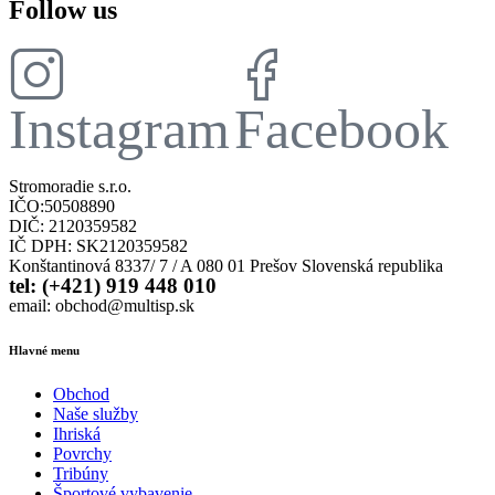
Follow us
Instagram
Facebook
Stromoradie s.r.o.
IČO:50508890
DIČ: 2120359582
IČ DPH: SK2120359582
Konštantinová 8337/ 7 / A 080 01 Prešov Slovenská republika
tel: (+421) 919 448 010
email: obchod@multisp.sk
Hlavné menu
Obchod
Naše služby
Ihriská
Povrchy
Tribúny
Športové vybavenie