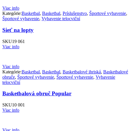
Viac info
Kategórie:
Basketbal
,
Basketbal
,
Príslušenstvo
,
Športové vybavenie
,
Športové vybavenie
,
Vybavenie telocviční
Sieť na lopty
SKU
19 061
Viac info
Viac info
Kategórie:
Basketbal
,
Basketbal
,
Basketbalové ihriská
,
Basketbalové
obruče
,
Športové vybavenie
,
Športové vybavenie
,
Vybavenie
telocviční
Basketbalová obruč Popular
SKU
10 001
Viac info
Viac info