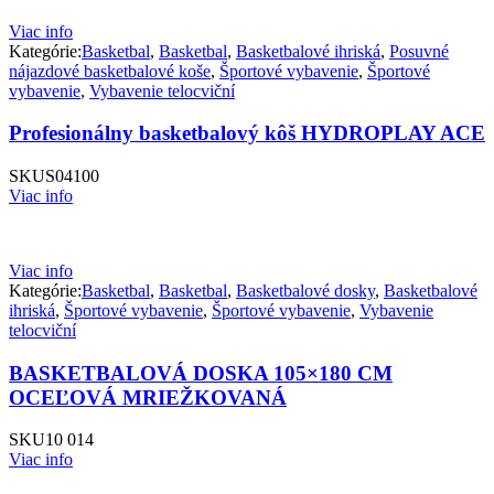
Viac info
Kategórie:
Basketbal
,
Basketbal
,
Basketbalové ihriská
,
Posuvné
nájazdové basketbalové koše
,
Športové vybavenie
,
Športové
vybavenie
,
Vybavenie telocviční
Profesionálny basketbalový kôš HYDROPLAY ACE
SKU
S04100
Viac info
Viac info
Kategórie:
Basketbal
,
Basketbal
,
Basketbalové dosky
,
Basketbalové
ihriská
,
Športové vybavenie
,
Športové vybavenie
,
Vybavenie
telocviční
BASKETBALOVÁ DOSKA 105×180 CM
OCEĽOVÁ MRIEŽKOVANÁ
SKU
10 014
Viac info