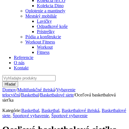
Kolekcia rECO
Kolekcia Dino
Oplotenie a mantinely
Mestský mobiliár
Lavičky
Odpadkové koše
Prístrešky
Pódia a konštrukcie
Workout Fitness
Workout
Fitness
Referencie
O nás
Kontakt
Domov
/
Multifunkčné ihriská
/
Vybavenie
telocviční
/
Basketbal
/
Basketbalové siete
/
Oceľová basketbalová
sieťka
Kategórie:
Basketbal
,
Basketbal
,
Basketbalové ihriská
,
Basketbalové
siete
,
Športové vybavenie
,
Športové vybavenie