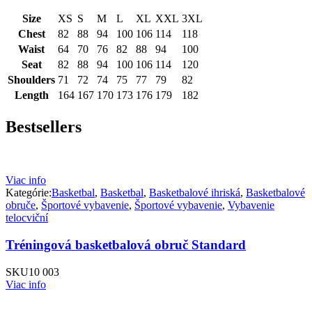
Size
XS
S
M
L
XL
XXL
3XL
Chest
82
88
94
100
106
114
118
Waist
64
70
76
82
88
94
100
Seat
82
88
94
100
106
114
120
Shoulders
71
72
74
75
77
79
82
Length
164
167
170
173
176
179
182
Bestsellers
Viac info
Kategórie:
Basketbal
,
Basketbal
,
Basketbalové ihriská
,
Basketbalové
obruče
,
Športové vybavenie
,
Športové vybavenie
,
Vybavenie
telocviční
Tréningová basketbalová obruč Standard
SKU
10 003
Viac info