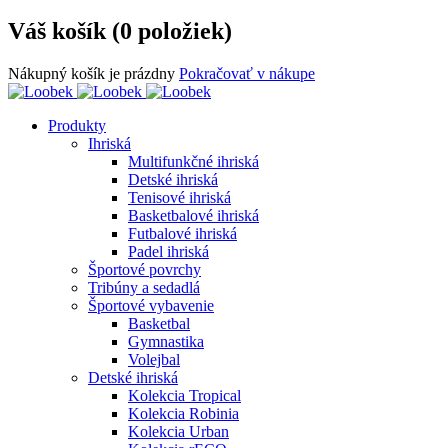
Váš košík (0 položiek)
Nákupný košík je prázdny
Pokračovať v nákupe
Produkty
Ihriská
Multifunkčné ihriská
Detské ihriská
Tenisové ihriská
Basketbalové ihriská
Futbalové ihriská
Padel ihriská
Športové povrchy
Tribúny a sedadlá
Športové vybavenie
Basketbal
Gymnastika
Volejbal
Detské ihriská
Kolekcia Tropical
Kolekcia Robinia
Kolekcia Urban