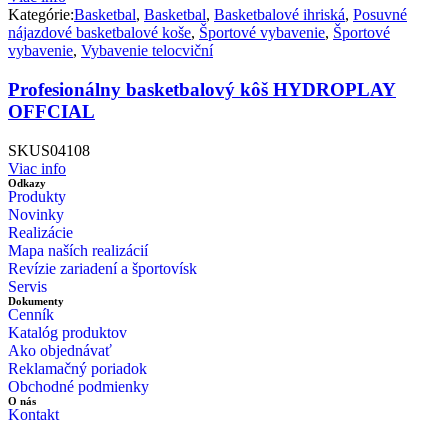
Kategórie:
Basketbal
,
Basketbal
,
Basketbalové ihriská
,
Posuvné
nájazdové basketbalové koše
,
Športové vybavenie
,
Športové
vybavenie
,
Vybavenie telocviční
Profesionálny basketbalový kôš HYDROPLAY
OFFCIAL
SKU
S04108
Viac info
Odkazy
Produkty
Novinky
Realizácie
Mapa naších realizácií
Revízie zariadení a športovísk
Servis
Dokumenty
Cenník
Katalóg produktov
Ako objednávať
Reklamačný poriadok
Obchodné podmienky
O nás
Kontakt