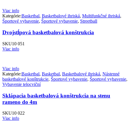
Viac info
Kategórie:
Basketbal
,
Basketbalové ihriská
,
Multifunkčné ihriská
,
Športové vybavenie
,
Športové vybavenie
,
Streetball
Dvojstĺpová basketbalová konštrukcia
SKU
10 051
Viac info
Viac info
Kategórie:
Basketbal
,
Basketbal
,
Basketbalové ihriská
,
Nástenné
basketbalové konštrukcie
,
Športové vybavenie
,
Športové vybavenie
,
Vybavenie telocviční
Sklápacia basketbalová konštrukcia na stenu
rameno do 4m
SKU
10 022
Viac info