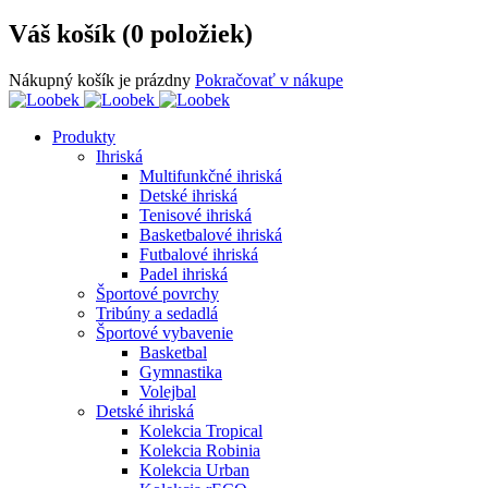
Váš košík (0 položiek)
Nákupný košík je prázdny
Pokračovať v nákupe
Produkty
Ihriská
Multifunkčné ihriská
Detské ihriská
Tenisové ihriská
Basketbalové ihriská
Futbalové ihriská
Padel ihriská
Športové povrchy
Tribúny a sedadlá
Športové vybavenie
Basketbal
Gymnastika
Volejbal
Detské ihriská
Kolekcia Tropical
Kolekcia Robinia
Kolekcia Urban