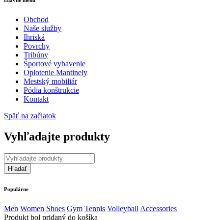
Hlavné menu
Obchod
Naše služby
Ihriská
Povrchy
Tribúny
Športové vybavenie
Oplotenie Mantinely
Mestský mobiliár
Pódia konštrukcie
Kontakt
Späť na začiatok
Vyhľadajte produkty
Populárne
Men
Women
Shoes
Gym
Tennis
Volleyball
Accessories
Produkt bol pridaný do košíka