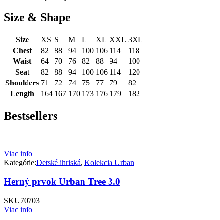
Size & Shape
Size
XS
S
M
L
XL
XXL
3XL
Chest
82
88
94
100
106
114
118
Waist
64
70
76
82
88
94
100
Seat
82
88
94
100
106
114
120
Shoulders
71
72
74
75
77
79
82
Length
164
167
170
173
176
179
182
Bestsellers
Viac info
Kategórie:
Detské ihriská
,
Kolekcia Urban
Herný prvok Urban Tree 3.0
SKU
70703
Viac info