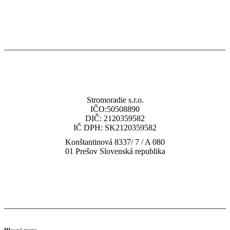
Stromoradie s.r.o.
IČO:50508890
DIČ: 2120359582
IČ DPH: SK2120359582
Konštantinová 8337/ 7 / A 080
01 Prešov Slovenská republika
tel: (+421) 919 448 010
email: obchod@multisp.sk