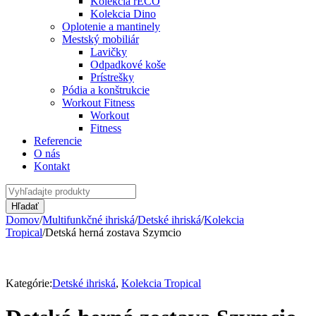
Kolekcia rECO
Kolekcia Dino
Oplotenie a mantinely
Mestský mobiliár
Lavičky
Odpadkové koše
Prístrešky
Pódia a konštrukcie
Workout Fitness
Workout
Fitness
Referencie
O nás
Kontakt
Domov
/
Multifunkčné ihriská
/
Detské ihriská
/
Kolekcia
Tropical
/
Detská herná zostava Szymcio
Kategórie:
Detské ihriská
,
Kolekcia Tropical