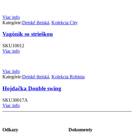
Viac info
Kategórie:
Detské ihriská
,
Kolekcia City
Vagónik so strieškou
SKU
10012
Viac info
Viac info
Kategórie:
Detské ihriská
,
Kolekcia Robinia
Hojdačka Double swing
SKU
30017A
Viac info
Odkazy
Dokumenty