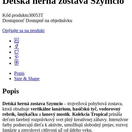
Detská herná zostava Szymcio
Kód produktu
30053T
Dostupnosť
Dostupné na objednávku
Opýtajte sa na produkt
Popis
Size & Shape
Popis
Detská herná zostava Szymcio
– trojvežová pohybová zostava,
ktorá obsahuje
vertikálne lanárium, hasičskú tyč, vodorovný
rebrík, šmýkačku
a
lanový mostík
.
Kolekcia Tropical
prináša
deťom farebný rozprávkový svet plný kreatívnej zábavy. Intenzívne
farby podnecujú dieťa k aktivite, umožňujú slobodný prejav, rozvoj
fantázie a zmyslovej citlivosti už od útleho veku.