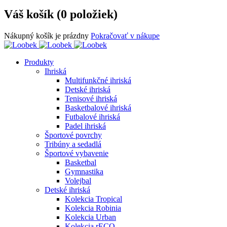
Váš košík (0 položiek)
Nákupný košík je prázdny
Pokračovať v nákupe
Produkty
Ihriská
Multifunkčné ihriská
Detské ihriská
Tenisové ihriská
Basketbalové ihriská
Futbalové ihriská
Padel ihriská
Športové povrchy
Tribúny a sedadlá
Športové vybavenie
Basketbal
Gymnastika
Volejbal
Detské ihriská
Kolekcia Tropical
Kolekcia Robinia
Kolekcia Urban
Kolekcia rECO