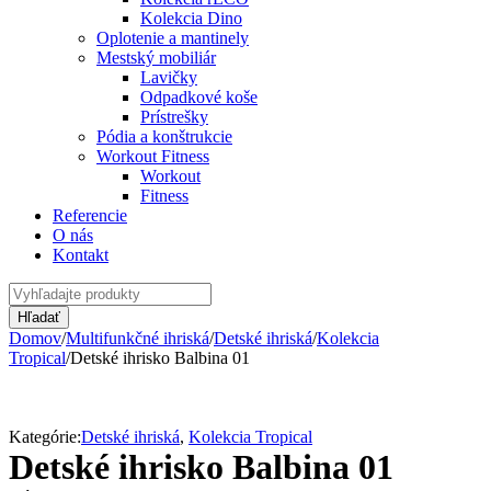
Kolekcia Dino
Oplotenie a mantinely
Mestský mobiliár
Lavičky
Odpadkové koše
Prístrešky
Pódia a konštrukcie
Workout Fitness
Workout
Fitness
Referencie
O nás
Kontakt
Domov
/
Multifunkčné ihriská
/
Detské ihriská
/
Kolekcia
Tropical
/
Detské ihrisko Balbina 01
Kategórie:
Detské ihriská
,
Kolekcia Tropical
Detské ihrisko Balbina 01