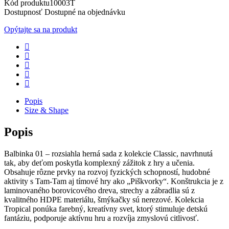
Kód produktu
10003T
Dostupnosť
Dostupné na objednávku
Opýtajte sa na produkt
Popis
Size & Shape
Popis
Balbinka 01 – rozsiahla herná sada z kolekcie Classic, navrhnutá
tak, aby deťom poskytla komplexný zážitok z hry a učenia.
Obsahuje rôzne prvky na rozvoj fyzických schopností, hudobné
aktivity s Tam-Tam aj tímové hry ako „Piškvorky“. Konštrukcia je z
laminovaného borovicového dreva, strechy a zábradlia sú z
kvalitného HDPE materiálu, šmýkačky sú nerezové. Kolekcia
Tropical ponúka farebný, kreatívny svet, ktorý stimuluje detskú
fantáziu, podporuje aktívnu hru a rozvíja zmyslovú citlivosť.