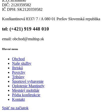
IČO:50508890
DIČ: 2120359582
IČ DPH: SK2120359582
Konštantinová 8337/ 7 / A 080 01 Prešov Slovenská republika
tel: (+421) 919 448 010
email: obchod@multisp.sk
Hlavné menu
Obchod
Naše služby
Ihriská
Povrchy
Tribúny
Športové vybavenie
Oplotenie Mantinely
Mestský mobiliár
Pódia konštrukcie
Kontakt
Späť na začiatok