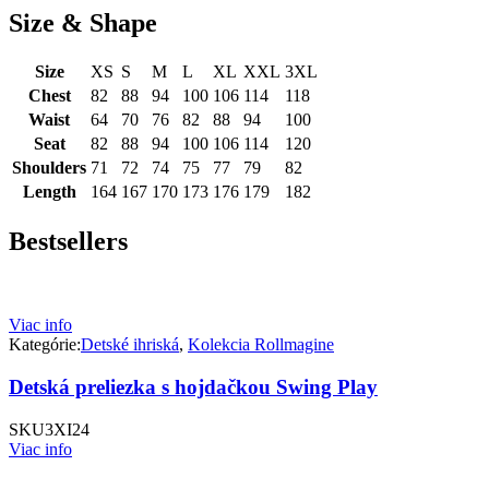
Size & Shape
Size
XS
S
M
L
XL
XXL
3XL
Chest
82
88
94
100
106
114
118
Waist
64
70
76
82
88
94
100
Seat
82
88
94
100
106
114
120
Shoulders
71
72
74
75
77
79
82
Length
164
167
170
173
176
179
182
Bestsellers
Viac info
Kategórie:
Detské ihriská
,
Kolekcia Rollmagine
Detská preliezka s hojdačkou Swing Play
SKU
3XI24
Viac info