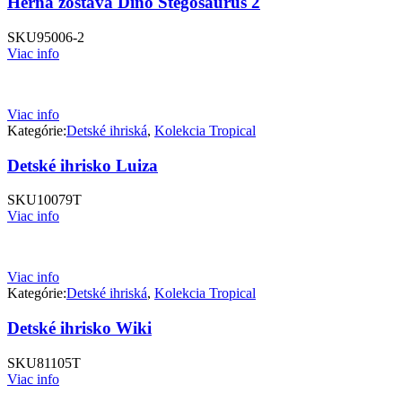
Herná zostava Dino Stegosaurus 2
SKU
95006-2
Viac info
Viac info
Kategórie:
Detské ihriská
,
Kolekcia Tropical
Detské ihrisko Luiza
SKU
10079T
Viac info
Viac info
Kategórie:
Detské ihriská
,
Kolekcia Tropical
Detské ihrisko Wiki
SKU
81105T
Viac info