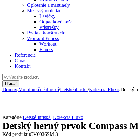
Oplotenie a mantinely
Mestský mobiliár
Lavičky
Odpadkové koše
Prístrešky
Pódia a konštrukcie
Workout Fitness
Workout
Fitness
Referencie
O nás
Kontakt
Domov
/
Multifunkčné ihriská
/
Detské ihriská
/
Kolekcia Fluxo
/
Detský 
Kategórie:
Detské ihriská
,
Kolekcia Fluxo
Detský herný prvok Compass M
Kód produktu
CV0036SM-3