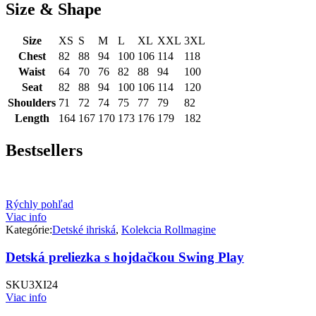
Size & Shape
Size
XS
S
M
L
XL
XXL
3XL
Chest
82
88
94
100
106
114
118
Waist
64
70
76
82
88
94
100
Seat
82
88
94
100
106
114
120
Shoulders
71
72
74
75
77
79
82
Length
164
167
170
173
176
179
182
Bestsellers
Rýchly pohľad
Viac info
Kategórie:
Detské ihriská
,
Kolekcia Rollmagine
Detská preliezka s hojdačkou Swing Play
SKU
3XI24
Viac info