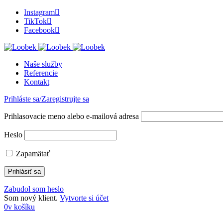
Instagram
TikTok
Facebook
Naše služby
Referencie
Kontakt
Prihláste sa/Zaregistrujte sa
Prihlasovacie meno alebo e-mailová adresa
Heslo
Zapamätať
Zabudol som heslo
Som nový klient.
Vytvorte si účet
0
v košíku