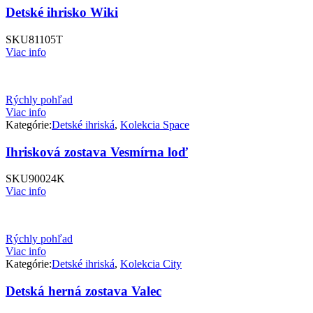
Detské ihrisko Wiki
SKU
81105T
Viac info
Rýchly pohľad
Viac info
Kategórie:
Detské ihriská
,
Kolekcia Space
Ihrisková zostava Vesmírna loď
SKU
90024K
Viac info
Rýchly pohľad
Viac info
Kategórie:
Detské ihriská
,
Kolekcia City
Detská herná zostava Valec