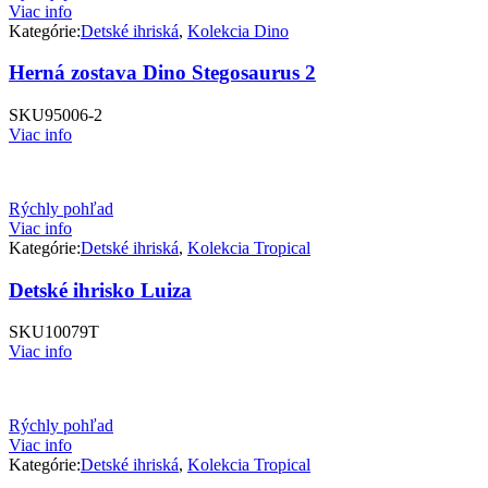
Viac info
Kategórie:
Detské ihriská
,
Kolekcia Dino
Herná zostava Dino Stegosaurus 2
SKU
95006-2
Viac info
Rýchly pohľad
Viac info
Kategórie:
Detské ihriská
,
Kolekcia Tropical
Detské ihrisko Luiza
SKU
10079T
Viac info
Rýchly pohľad
Viac info
Kategórie:
Detské ihriská
,
Kolekcia Tropical