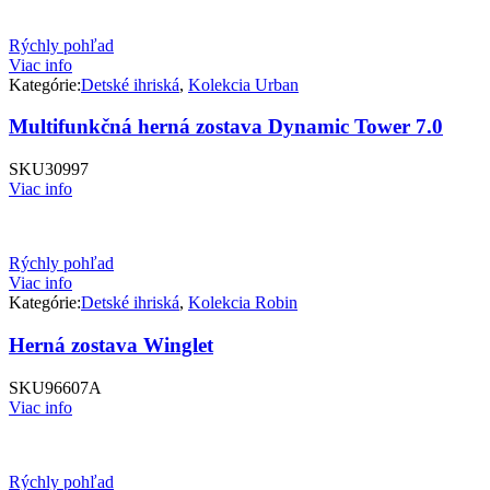
Rýchly pohľad
Viac info
Kategórie:
Detské ihriská
,
Kolekcia Urban
Multifunkčná herná zostava Dynamic Tower 7.0
SKU
30997
Viac info
Rýchly pohľad
Viac info
Kategórie:
Detské ihriská
,
Kolekcia Robin
Herná zostava Winglet
SKU
96607A
Viac info
Rýchly pohľad