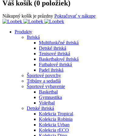
Váš košík (0 položiek)
Nákupný košík je prázdny
Pokračovať v nákupe
Produkty
Ihriská
Multifunkčné ihriská
Detské ihriská
Tenisové ihriská
Basketbalové ihriská
Futbalové ihriská
Padel ihriská
Športové povrchy
Tribúny a sedadlá
Športové vybavenie
Basketbal
Gymnastika
Volejbal
Detské ihriská
Kolekcia Tropical
Kolekcia Robinia
Kolekcia Urban
Kolekcia rECO
Kolekcia Dino