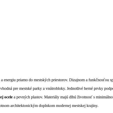
 a energiu priamo do mestských priestorov. Dizajnom a funkčnosťou sp
hodná pre mestské parky a vnútrobloky. Jednotlivé herné prvky podporu
ej ocele
a pevných plastov. Materiály majú dlhú životnosť s minimáln
ivotnom architektonickým doplnkom modernej mestskej krajiny.