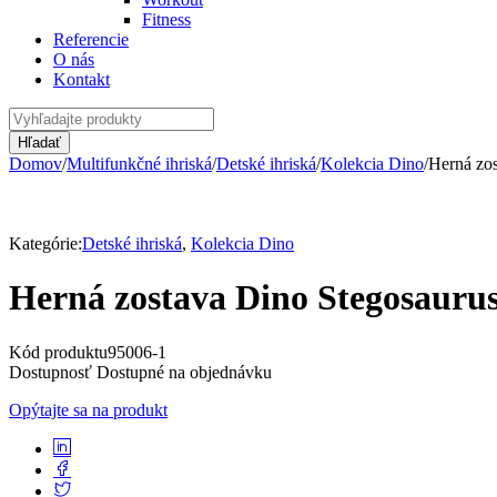
Fitness
Referencie
O nás
Kontakt
Domov
/
Multifunkčné ihriská
/
Detské ihriská
/
Kolekcia Dino
/
Herná zos
Kategórie:
Detské ihriská
,
Kolekcia Dino
Herná zostava Dino Stegosaurus
Kód produktu
95006-1
Dostupnosť
Dostupné na objednávku
Opýtajte sa na produkt