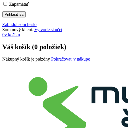
Zapamätať
Zabudol som heslo
Som nový klient.
Vytvorte si účet
0
v košíku
Váš košík (0 položiek)
Nákupný košík je prázdny
Pokračovať v nákupe