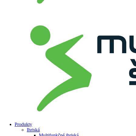
Produkty
Ihriská
Multifunkčné ihriská