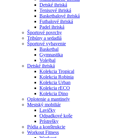
Detské ihriská
Tenisové ihriská
Basketbalové ihriská
Futbalové ihriská
Padel ihriská
Športové povrchy
Tribúny a sedadlá
Športové vybavenie
Basketbal
Gymnastika
Volejbal
Detské ihriská
Kolekcia Tropical
Kolekcia Robinia
Kolekcia Urban
Kolekcia rECO
Kolekcia Dino
Oplotenie a mantinely
Mestský mobiliár
Lavičky
Odpadkové koše
Prístrešky
Pódia a konštrukcie
Workout Fitness
Workout