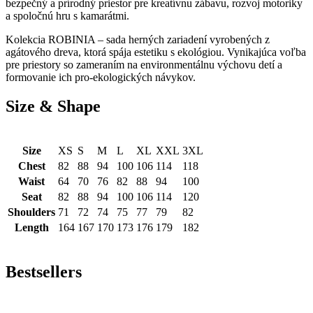
bezpečný a prírodný priestor pre kreatívnu zábavu, rozvoj motoriky
a spoločnú hru s kamarátmi.
Kolekcia ROBINIA – sada herných zariadení vyrobených z
agátového dreva, ktorá spája estetiku s ekológiou. V
ynikajúca voľba
pre priestory so zameraním na environmentálnu výchovu detí a
formovanie ich pro-ekologických návykov.
Size & Shape
Size
XS
S
M
L
XL
XXL
3XL
Chest
82
88
94
100
106
114
118
Waist
64
70
76
82
88
94
100
Seat
82
88
94
100
106
114
120
Shoulders
71
72
74
75
77
79
82
Length
164
167
170
173
176
179
182
Bestsellers