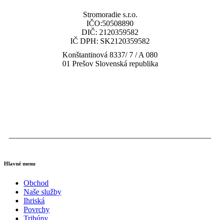
Stromoradie s.r.o.
IČO:50508890
DIČ: 2120359582
IČ DPH: SK2120359582
Konštantinová 8337/ 7 / A 080
01 Prešov Slovenská republika
tel: (+421) 919 448 010
email: obchod@multisp.sk
Hlavné menu
Obchod
Naše služby
Ihriská
Povrchy
Tribúny