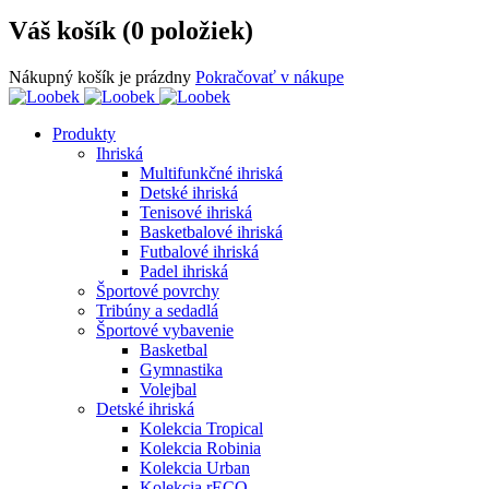
Váš košík (0 položiek)
Nákupný košík je prázdny
Pokračovať v nákupe
Produkty
Ihriská
Multifunkčné ihriská
Detské ihriská
Tenisové ihriská
Basketbalové ihriská
Futbalové ihriská
Padel ihriská
Športové povrchy
Tribúny a sedadlá
Športové vybavenie
Basketbal
Gymnastika
Volejbal
Detské ihriská
Kolekcia Tropical
Kolekcia Robinia
Kolekcia Urban
Kolekcia rECO