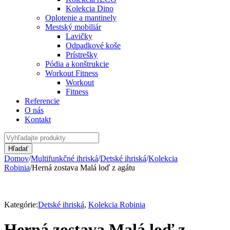
Kolekcia Dino
Oplotenie a mantinely
Mestský mobiliár
Lavičky
Odpadkové koše
Prístrešky
Pódia a konštrukcie
Workout Fitness
Workout
Fitness
Referencie
O nás
Kontakt
Domov
/
Multifunkčné ihriská
/
Detské ihriská
/
Kolekcia
Robinia
/
Herná zostava Malá loď z agátu
Kategórie:
Detské ihriská
,
Kolekcia Robinia
Herná zostava Malá loď z