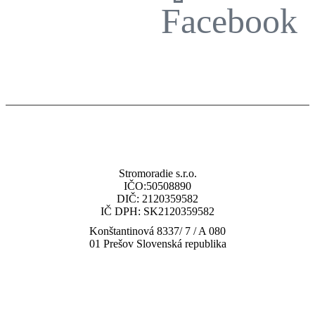
Facebook
Stromoradie s.r.o.
IČO:50508890
DIČ: 2120359582
IČ DPH: SK2120359582
Konštantinová 8337/ 7 / A 080
01 Prešov Slovenská republika
tel: (+421) 919 448 010
email: obchod@multisp.sk