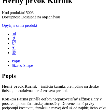
Herný prvok Kurník
Kód produktu
15003
Dostupnosť
Dostupné na objednávku
Opýtajte sa na produkt
Popis
Size & Shape
Popis
Herný prvok Kurník –
imitácia kurníka pre hydinu na detské
ihrisko, interaktívna herná zostava pre deti.
Kolekcia
Farma
prináša deťom neopakovateľný zážitok z hry v
prostredí plnom farmárskej atmosféry. Drevené herné prvky
podporujú kreativitu, fantáziu a rozvoj detí už od najútlejšieho veku.