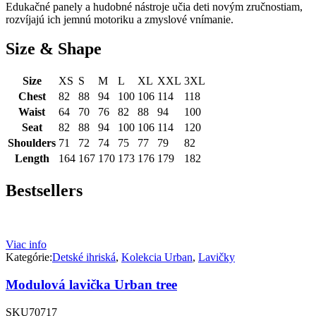
Edukačné panely a hudobné nástroje učia deti novým zručnostiam,
rozvíjajú ich jemnú motoriku a zmyslové vnímanie.
Size & Shape
Size
XS
S
M
L
XL
XXL
3XL
Chest
82
88
94
100
106
114
118
Waist
64
70
76
82
88
94
100
Seat
82
88
94
100
106
114
120
Shoulders
71
72
74
75
77
79
82
Length
164
167
170
173
176
179
182
Bestsellers
Viac info
Kategórie:
Detské ihriská
,
Kolekcia Urban
,
Lavičky
Modulová lavička Urban tree
SKU
70717