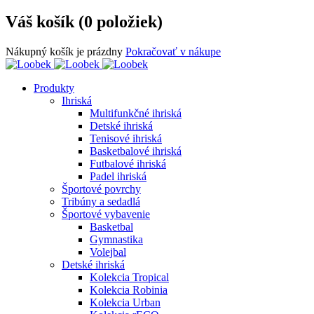
Váš košík (0 položiek)
Nákupný košík je prázdny
Pokračovať v nákupe
Produkty
Ihriská
Multifunkčné ihriská
Detské ihriská
Tenisové ihriská
Basketbalové ihriská
Futbalové ihriská
Padel ihriská
Športové povrchy
Tribúny a sedadlá
Športové vybavenie
Basketbal
Gymnastika
Volejbal
Detské ihriská
Kolekcia Tropical
Kolekcia Robinia
Kolekcia Urban