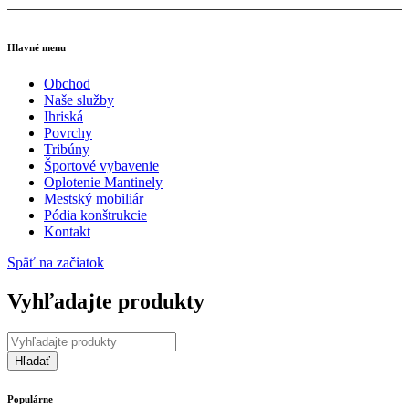
Hlavné menu
Obchod
Naše služby
Ihriská
Povrchy
Tribúny
Športové vybavenie
Oplotenie Mantinely
Mestský mobiliár
Pódia konštrukcie
Kontakt
Späť na začiatok
Vyhľadajte produkty
Populárne