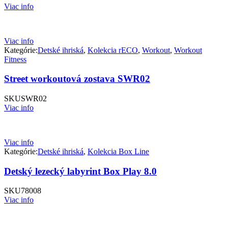
Viac info
Viac info
Kategórie:
Detské ihriská
,
Kolekcia rECO
,
Workout
,
Workout
Fitness
Street workoutová zostava SWR02
SKU
SWR02
Viac info
Viac info
Kategórie:
Detské ihriská
,
Kolekcia Box Line
Detský lezecký labyrint Box Play 8.0
SKU
78008
Viac info