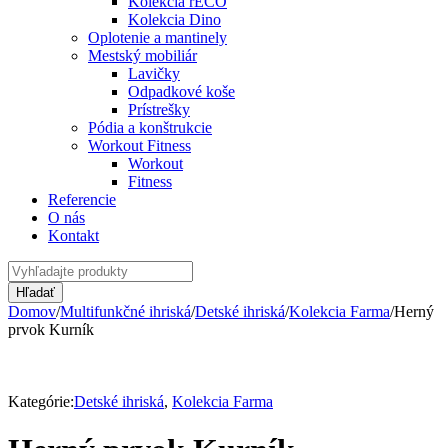
Kolekcia rECO
Kolekcia Dino
Oplotenie a mantinely
Mestský mobiliár
Lavičky
Odpadkové koše
Prístrešky
Pódia a konštrukcie
Workout Fitness
Workout
Fitness
Referencie
O nás
Kontakt
Domov
/
Multifunkčné ihriská
/
Detské ihriská
/
Kolekcia Farma
/
Herný
prvok Kurník
Kategórie:
Detské ihriská
,
Kolekcia Farma