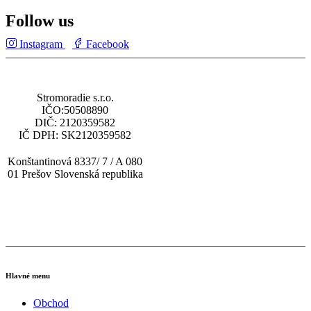
Follow us
Instagram
Facebook
Stromoradie s.r.o.
IČO:50508890
DIČ: 2120359582
IČ DPH: SK2120359582
Konštantinová 8337/ 7 / A 080
01 Prešov Slovenská republika
tel: (+421) 919 448 010
email: obchod@multisp.sk
Hlavné menu
Obchod