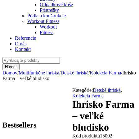
Odpadkové koše
Prístrešky
Pódia a konštrukcie
Workout Fitness
Workout
Fitness
Referencie
O nás
Kontakt
Domov
/
Multifunkčné ihriská
/
Detské ihriská
/
Kolekcia Farma
/
Ihrisko
Farma – veľké bludisko
Kategórie:
Detské ihriská
,
Kolekcia Farma
Ihrisko Farma
– veľké
Bestsellers
bludisko
Kód produktu
15002