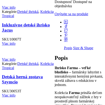
Dostupnosť
Dostupné na
objednávku
Viac info
Kategórie:
Detské ihriská
,
Kolekcia
Opýtajte sa na produkt
Tropical
Inkluzívne detské ihrisko
Jacus
SKU
10007T
Viac info
Popis
Size & Shape
Popis
Viac info
Kategórie:
Detské ihriská
,
Kolekcia
Tropical
Ihrisko Farma – veľké
bludisko –
farmársky labyrint s
interaktívnymi hernými prvkami,
Detská herná zostava
skvelá zábava s edukáciou v
Szymcio
jednom.
SKU
30053T
Kolekcia
Farma
prináša deťom
Viac info
neopakovateľný zážitok z hry v
prostredí plnom farmárskej