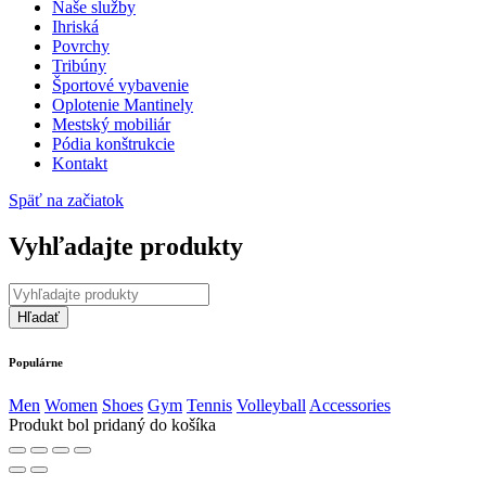
Naše služby
Ihriská
Povrchy
Tribúny
Športové vybavenie
Oplotenie Mantinely
Mestský mobiliár
Pódia konštrukcie
Kontakt
Späť na začiatok
Vyhľadajte produkty
Populárne
Men
Women
Shoes
Gym
Tennis
Volleyball
Accessories
Produkt bol pridaný do košíka