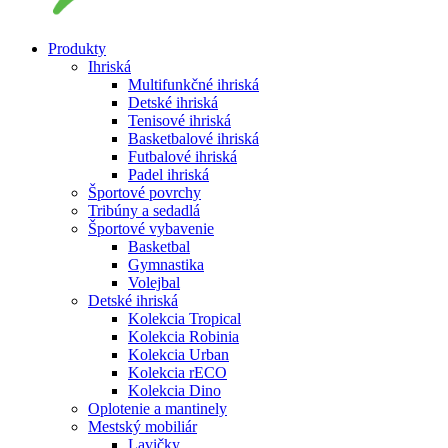
Produkty
Ihriská
Multifunkčné ihriská
Detské ihriská
Tenisové ihriská
Basketbalové ihriská
Futbalové ihriská
Padel ihriská
Športové povrchy
Tribúny a sedadlá
Športové vybavenie
Basketbal
Gymnastika
Volejbal
Detské ihriská
Kolekcia Tropical
Kolekcia Robinia
Kolekcia Urban
Kolekcia rECO
Kolekcia Dino
Oplotenie a mantinely
Mestský mobiliár
Lavičky