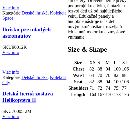
atmosféry. Drevené herné prvky
podporujú kreativitu, fantáziu a
Viac info
rozvoj detí už od najútlejšieho
Kategórie:
Detské ihriská
,
Kolekcia
veku. Edukačné panely a
Space
hudobné nástroje učia deti
novým zručnostiam, rozvíjajú
Ihrisko pre mladých
ich jemnú motoriku a zmyslové
astronautov
vnímanie.
SKU
90012K
Size & Shape
Viac info
Size
XS
S
M
L
XL
Chest
82
88
94
100
106
Viac info
Waist
64
70
76
82
88
Kategórie:
Detské ihriská
,
Kolekcia
Seat
82
88
94
100
106
City
Shoulders
71
72
74
75
77
Detská herná zostava
Length
164
167
170
173
176
Helikoptéra II
SKU
76005-2M
Viac info