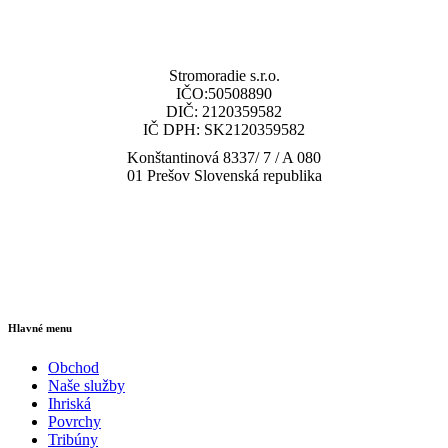
Stromoradie s.r.o.
IČO:50508890
DIČ: 2120359582
IČ DPH: SK2120359582
Konštantinová 8337/ 7 / A 080
01 Prešov Slovenská republika
tel: (+421) 919 448 010
email: obchod@multisp.sk
Hlavné menu
Obchod
Naše služby
Ihriská
Povrchy
Tribúny