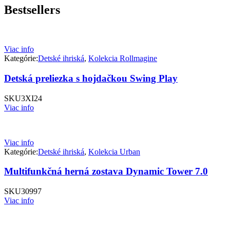
Bestsellers
Viac info
Kategórie:
Detské ihriská
,
Kolekcia Rollmagine
Detská preliezka s hojdačkou Swing Play
SKU
3XI24
Viac info
Viac info
Kategórie:
Detské ihriská
,
Kolekcia Urban
Multifunkčná herná zostava Dynamic Tower 7.0
SKU
30997
Viac info