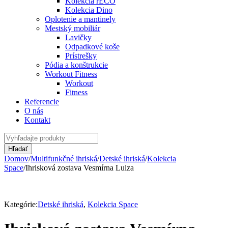
Kolekcia rECO
Kolekcia Dino
Oplotenie a mantinely
Mestský mobiliár
Lavičky
Odpadkové koše
Prístrešky
Pódia a konštrukcie
Workout Fitness
Workout
Fitness
Referencie
O nás
Kontakt
Domov
/
Multifunkčné ihriská
/
Detské ihriská
/
Kolekcia
Space
/
Ihrisková zostava Vesmírna Luiza
Kategórie:
Detské ihriská
,
Kolekcia Space