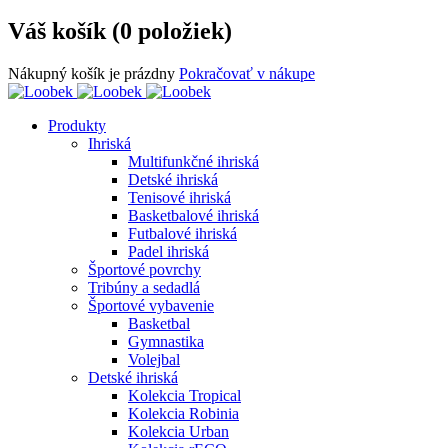
Váš košík (0 položiek)
Nákupný košík je prázdny
Pokračovať v nákupe
Produkty
Ihriská
Multifunkčné ihriská
Detské ihriská
Tenisové ihriská
Basketbalové ihriská
Futbalové ihriská
Padel ihriská
Športové povrchy
Tribúny a sedadlá
Športové vybavenie
Basketbal
Gymnastika
Volejbal
Detské ihriská
Kolekcia Tropical
Kolekcia Robinia
Kolekcia Urban