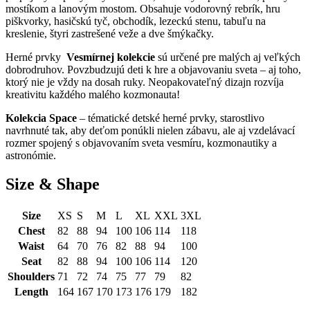
mostíkom a lanovým mostom. Obsahuje vodorovný rebrík, hru
piškvorky, hasičskú tyč, obchodík, lezeckú stenu, tabuľu na
kreslenie, štyri zastrešené veže a dve šmýkačky.
Herné prvky
Vesmírnej kolekcie
sú určené pre malých aj veľkých
dobrodruhov. Povzbudzujú deti k hre a objavovaniu sveta – aj toho,
ktorý nie je vždy na dosah ruky. Neopakovateľný dizajn rozvíja
kreativitu každého malého kozmonauta!
Kolekcia Space
– tématické detské herné prvky, starostlivo
navrhnuté tak, aby deťom ponúkli nielen zábavu, ale aj vzdelávací
rozmer spojený s objavovaním sveta vesmíru, kozmonautiky a
astronómie.
Size & Shape
Size
XS
S
M
L
XL
XXL
3XL
Chest
82
88
94
100
106
114
118
Waist
64
70
76
82
88
94
100
Seat
82
88
94
100
106
114
120
Shoulders
71
72
74
75
77
79
82
Length
164
167
170
173
176
179
182