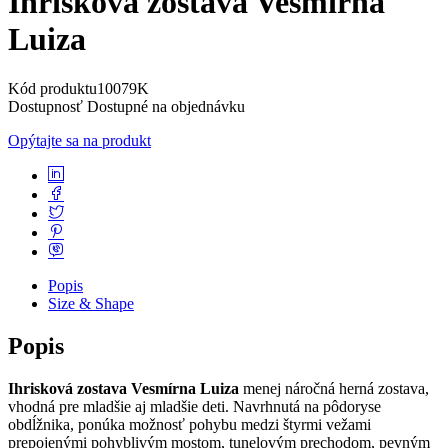
Ihrisková zostava Vesmírna
Luiza
Kód produktu
10079K
Dostupnosť
Dostupné na objednávku
Opýtajte sa na produkt
Popis
Size & Shape
Popis
Ihrisková zostava Vesmírna Luiza
menej náročná herná zostava,
vhodná pre mladšie aj mladšie deti. Navrhnutá na pôdoryse
obdĺžnika, ponúka možnosť pohybu medzi štyrmi vežami
prepojenými pohyblivým mostom, tunelovým prechodom, pevným