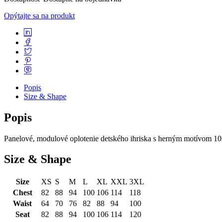
Opýtajte sa na produkt
Popis
Size & Shape
Popis
Panelové, modulové oplotenie detského ihriska s herným motívom 10
Size & Shape
Size
XS
S
M
L
XL
XXL
3XL
Chest
82
88
94
100
106
114
118
Waist
64
70
76
82
88
94
100
Seat
82
88
94
100
106
114
120