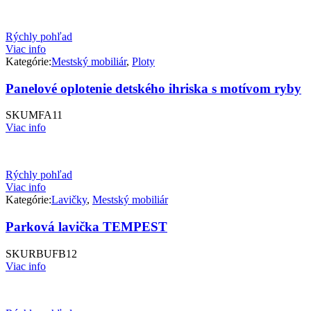
Rýchly pohľad
Viac info
Kategórie:
Mestský mobiliár
,
Ploty
Panelové oplotenie detského ihriska s motívom ryby
SKU
MFA11
Viac info
Rýchly pohľad
Viac info
Kategórie:
Lavičky
,
Mestský mobiliár
Parková lavička TEMPEST
SKU
RBUFB12
Viac info