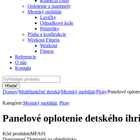
Kolekcia Dino
Oplotenie a mantinely
Mestský mobiliár
Lavičky
Odpadkové koše
Prístrešky
Pódia a konštrukcie
Workout Fitness
Workout
Fitness
Referencie
O nás
Kontakt
Domov
/
Multifunkčné ihriská
/
Mestský mobiliár
/
Ploty
/
Panelové oplote
Kategórie:
Mestský mobiliár
,
Ploty
Panelové oplotenie detského ihr
Kód produktu
MFA01
Dostupnosť
Dostupné na objednávku