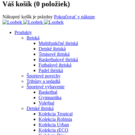
Váš košík (0 položiek)
Nákupný košík je prázdny
Pokračovať v nákupe
Produkty
Ihriská
Multifunkčné ihriská
Detské ihriská
Tenisové ihriská
Basketbalové ihriská
Futbalové ihriská
Padel ihriská
Športové povrchy
Tribúny a sedadlá
Športové vybavenie
Basketbal
Gymnastika
Volejbal
Detské ihriská
Kolekcia Tropical
Kolekcia Robinia
Kolekcia Urban
Kolekcia rECO