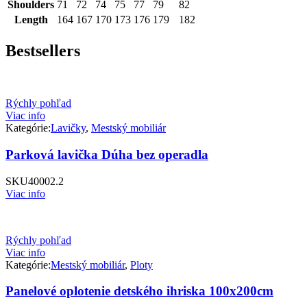
Shoulders
71
72
74
75
77
79
82
Length
164
167
170
173
176
179
182
Bestsellers
Rýchly pohľad
Viac info
Kategórie:
Lavičky
,
Mestský mobiliár
Parková lavička Dúha bez operadla
SKU
40002.2
Viac info
Rýchly pohľad
Viac info
Kategórie:
Mestský mobiliár
,
Ploty
Panelové oplotenie detského ihriska 100x200cm