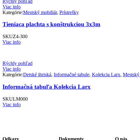
Rýchly pohľad
Viac info
Kategórie:
Mestský mobiliár
,
Prístrešky
Tieniaca plachta s konštrukciou 3x3m
SKU
Z4-300
Viac info
Rýchly pohľad
Viac info
Kategórie:
Detské ihriská
,
Informačné tabule
,
Kolekcia Larx
,
Mestský 
Informačná tabuľa Kolekcia Larx
SKU
LM000
Viac info
Odkazy
Dokumenty
O nás