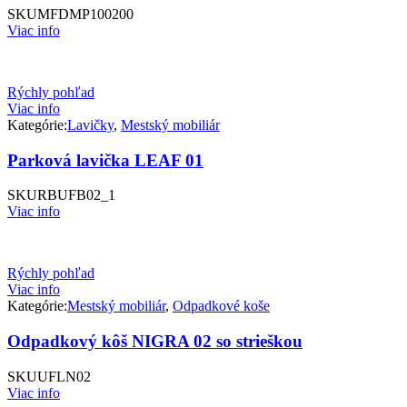
SKU
MFDMP100200
Viac info
Rýchly pohľad
Viac info
Kategórie:
Lavičky
,
Mestský mobiliár
Parková lavička LEAF 01
SKU
RBUFB02_1
Viac info
Rýchly pohľad
Viac info
Kategórie:
Mestský mobiliár
,
Odpadkové koše
Odpadkový kôš NIGRA 02 so strieškou
SKU
UFLN02
Viac info