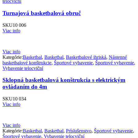
telocviční
Turnajová basketbalová obruč
SKU
10 006
Viac info
Viac info
Kategórie:
Basketbal
,
Basketbal
,
Basketbalové ihriská
,
Nástenné
basketbalové konštrukcie
,
Športové vybavenie
,
Športové vybavenie
,
Vybavenie telocviční
Sklopná basketbalová konštrukcia s elektrickým
ovládaním do 4m
SKU
10 034
Viac info
Viac info
Kategórie:
Basketbal
,
Basketbal
,
Príslušenstvo
,
Športové vybavenie
,
Športové vybavenie
,
Vybavenie telocviční