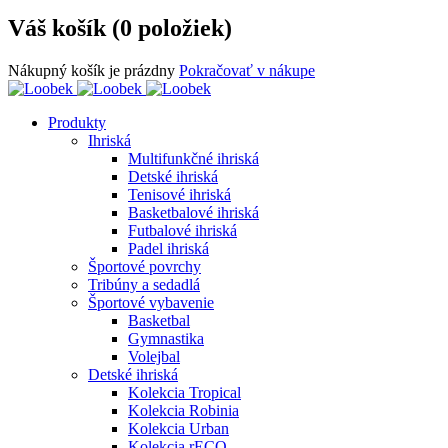
Váš košík (0 položiek)
Nákupný košík je prázdny
Pokračovať v nákupe
Produkty
Ihriská
Multifunkčné ihriská
Detské ihriská
Tenisové ihriská
Basketbalové ihriská
Futbalové ihriská
Padel ihriská
Športové povrchy
Tribúny a sedadlá
Športové vybavenie
Basketbal
Gymnastika
Volejbal
Detské ihriská
Kolekcia Tropical
Kolekcia Robinia
Kolekcia Urban
Kolekcia rECO