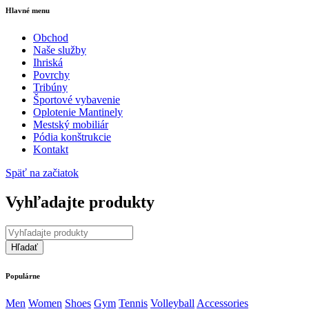
Hlavné menu
Obchod
Naše služby
Ihriská
Povrchy
Tribúny
Športové vybavenie
Oplotenie Mantinely
Mestský mobiliár
Pódia konštrukcie
Kontakt
Späť na začiatok
Vyhľadajte produkty
Populárne
Men
Women
Shoes
Gym
Tennis
Volleyball
Accessories