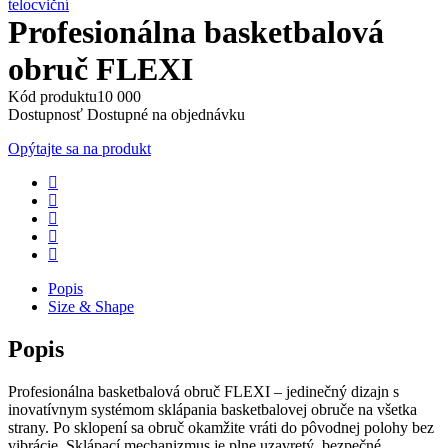
telocviční
Profesionálna basketbalová
obruč FLEXI
Kód produktu
10 000
Dostupnosť
Dostupné na objednávku
Opýtajte sa na produkt
Popis
Size & Shape
Popis
Profesionálna basketbalová obruč FLEXI – jedinečný dizajn s
inovatívnym systémom sklápania basketbalovej obruče na všetka
strany. Po sklopení sa obruč okamžite vráti do pôvodnej polohy bez
vibrácie. Sklápací mechanizmus je plne uzavretý, bezpečné