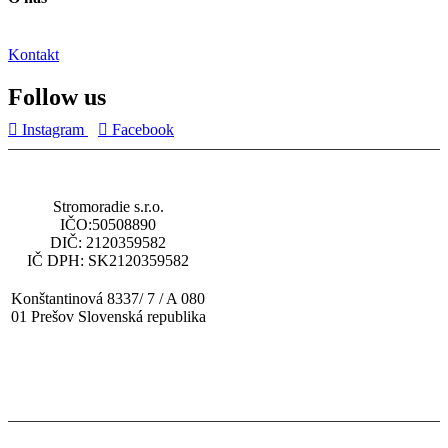
Kontakt
Follow us
Instagram
Facebook
Stromoradie s.r.o.
IČO:50508890
DIČ: 2120359582
IČ DPH: SK2120359582
Konštantinová 8337/ 7 / A 080
01 Prešov Slovenská republika
tel: (+421) 919 448 010
email: obchod@multisp.sk