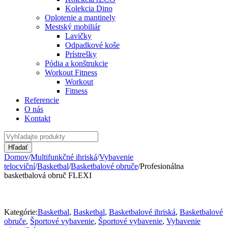
Kolekcia Dino
Oplotenie a mantinely
Mestský mobiliár
Lavičky
Odpadkové koše
Prístrešky
Pódia a konštrukcie
Workout Fitness
Workout
Fitness
Referencie
O nás
Kontakt
Domov
/
Multifunkčné ihriská
/
Vybavenie
telocviční
/
Basketbal
/
Basketbalové obruče
/
Profesionálna
basketbalová obruč FLEXI
Kategórie:
Basketbal
,
Basketbal
,
Basketbalové ihriská
,
Basketbalové
obruče
,
Športové vybavenie
,
Športové vybavenie
,
Vybavenie