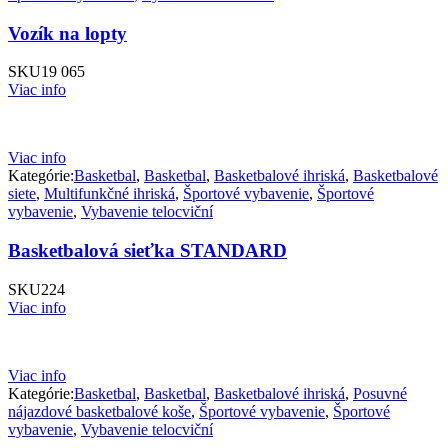
Vozík na lopty
SKU
19 065
Viac info
Viac info
Kategórie:
Basketbal
,
Basketbal
,
Basketbalové ihriská
,
Basketbalové
siete
,
Multifunkčné ihriská
,
Športové vybavenie
,
Športové
vybavenie
,
Vybavenie telocviční
Basketbalová sieťka STANDARD
SKU
224
Viac info
Viac info
Kategórie:
Basketbal
,
Basketbal
,
Basketbalové ihriská
,
Posuvné
nájazdové basketbalové koše
,
Športové vybavenie
,
Športové
vybavenie
,
Vybavenie telocviční