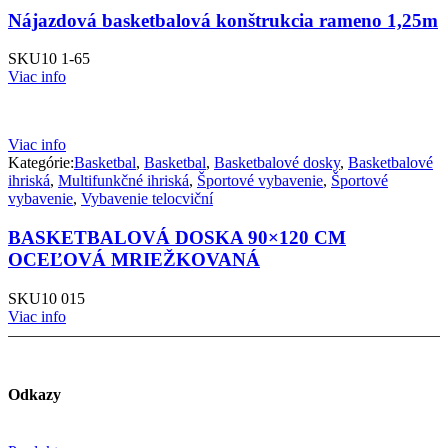
Nájazdová basketbalová konštrukcia rameno 1,25m
SKU
10 1-65
Viac info
Viac info
Kategórie:
Basketbal
,
Basketbal
,
Basketbalové dosky
,
Basketbalové
ihriská
,
Multifunkčné ihriská
,
Športové vybavenie
,
Športové
vybavenie
,
Vybavenie telocviční
BASKETBALOVÁ DOSKA 90×120 CM
OCEĽOVÁ MRIEŽKOVANÁ
SKU
10 015
Viac info
Odkazy