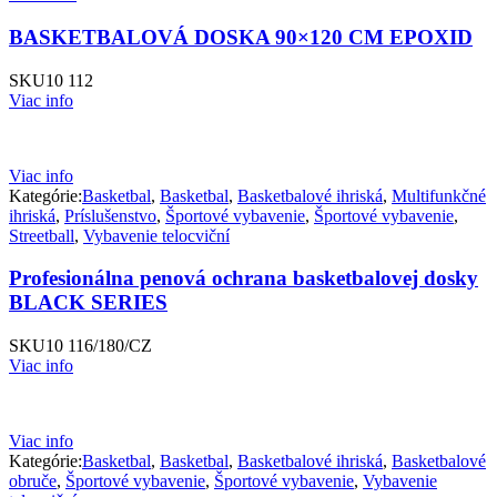
BASKETBALOVÁ DOSKA 90×120 CM EPOXID
SKU
10 112
Viac info
Viac info
Kategórie:
Basketbal
,
Basketbal
,
Basketbalové ihriská
,
Multifunkčné
ihriská
,
Príslušenstvo
,
Športové vybavenie
,
Športové vybavenie
,
Streetball
,
Vybavenie telocviční
Profesionálna penová ochrana basketbalovej dosky
BLACK SERIES
SKU
10 116/180/CZ
Viac info
Viac info
Kategórie:
Basketbal
,
Basketbal
,
Basketbalové ihriská
,
Basketbalové
obruče
,
Športové vybavenie
,
Športové vybavenie
,
Vybavenie