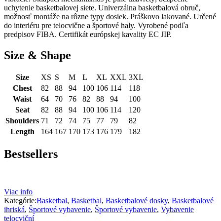
uchytenie basketbalovej siete. Univerzálna basketbalová obruč,
možnosť montáže na rôzne typy dosiek. Práškovo lakované. Určené
do interiéru pre telocvične a športové haly. Vyrobené podľa
predpisov FIBA. Certifikát európskej kavality EC JIP.
Size & Shape
Size
XS
S
M
L
XL
XXL
3XL
Chest
82
88
94
100
106
114
118
Waist
64
70
76
82
88
94
100
Seat
82
88
94
100
106
114
120
Shoulders
71
72
74
75
77
79
82
Length
164
167
170
173
176
179
182
Bestsellers
Viac info
Kategórie:
Basketbal
,
Basketbal
,
Basketbalové dosky
,
Basketbalové
ihriská
,
Športové vybavenie
,
Športové vybavenie
,
Vybavenie
telocviční