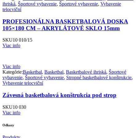
ihriská
,
Športové vybavenie
,
Športové vybavenie
,
Vybavenie
telocviční
PROFESIONÁLNA BASKETBALOVÁ DOSKA
105×180 CM – AKRYLÁTOVÉ SKLO 15mm
SKU
10 010/15
Viac info
Viac info
Kategórie:
Basketbal
,
Basketbal
,
Basketbalové ihriská
,
Športové
vybavenie
,
Športové vybavenie
,
Stropné basketbalové konštrukcie
,
Vybavenie telocviční
Závesná basketbalová konštrukcia pod strop
SKU
10 030
Viac info
Odkazy
Produkty