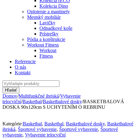
Kolekcia rECO
Kolekcia Dino
Oplotenie a mantinely
Mestský mobiliár
Lavičky
Odpadkové koše
Prístrešky
Pódia a konštrukcie
Workout Fitness
Workout
Fitness
Referencie
O nás
Kontakt
Domov
/
Multifunkčné ihriská
/
Vybavenie
telocviční
/
Basketbal
/
Basketbalové dosky
/
BASKETBALOVÁ
DOSKA 90x120cm S UCHYTENÍM O REBRINU
Kategórie:
Basketbal
,
Basketbal
,
Basketbalové dosky
,
Basketbalové
ihriská
,
Športové vybavenie
,
Športové vybavenie
,
Športové
vybavenie
,
Vybavenie telocviční