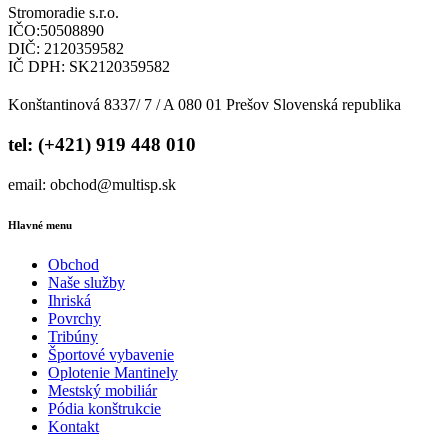
Stromoradie s.r.o.
IČO:50508890
DIČ: 2120359582
IČ DPH: SK2120359582
Konštantinová 8337/ 7 / A 080 01 Prešov Slovenská republika
tel: (+421) 919 448 010
email: obchod@multisp.sk
Hlavné menu
Obchod
Naše služby
Ihriská
Povrchy
Tribúny
Športové vybavenie
Oplotenie Mantinely
Mestský mobiliár
Pódia konštrukcie
Kontakt