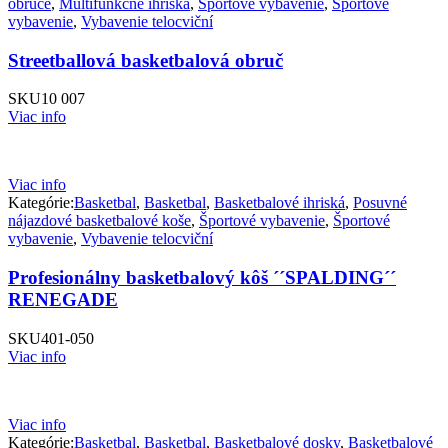
obruče
,
Multifunkčné ihriská
,
Športové vybavenie
,
Športové
vybavenie
,
Vybavenie telocviční
Streetballová basketbalová obruč
SKU
10 007
Viac info
Viac info
Kategórie:
Basketbal
,
Basketbal
,
Basketbalové ihriská
,
Posuvné
nájazdové basketbalové koše
,
Športové vybavenie
,
Športové
vybavenie
,
Vybavenie telocviční
Profesionálny basketbalový kôš ´´SPALDING´´
RENEGADE
SKU
401-050
Viac info
Viac info
Kategórie:
Basketbal
,
Basketbal
,
Basketbalové dosky
,
Basketbalové