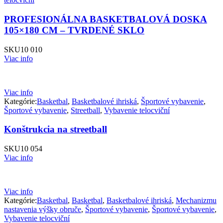
PROFESIONÁLNA BASKETBALOVÁ DOSKA
105×180 CM – TVRDENÉ SKLO
SKU
10 010
Viac info
Viac info
Kategórie:
Basketbal
,
Basketbalové ihriská
,
Športové vybavenie
,
Športové vybavenie
,
Streetball
,
Vybavenie telocviční
Konštrukcia na streetball
SKU
10 054
Viac info
Viac info
Kategórie:
Basketbal
,
Basketbal
,
Basketbalové ihriská
,
Mechanizmu
nastavenia výšky obruče
,
Športové vybavenie
,
Športové vybavenie
,
Vybavenie telocviční