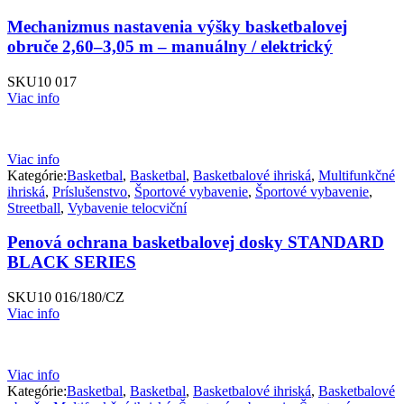
Mechanizmus nastavenia výšky basketbalovej
obruče 2,60–3,05 m – manuálny / elektrický
SKU
10 017
Viac info
Viac info
Kategórie:
Basketbal
,
Basketbal
,
Basketbalové ihriská
,
Multifunkčné
ihriská
,
Príslušenstvo
,
Športové vybavenie
,
Športové vybavenie
,
Streetball
,
Vybavenie telocviční
Penová ochrana basketbalovej dosky STANDARD
BLACK SERIES
SKU
10 016/180/CZ
Viac info
Viac info
Kategórie:
Basketbal
,
Basketbal
,
Basketbalové ihriská
,
Basketbalové