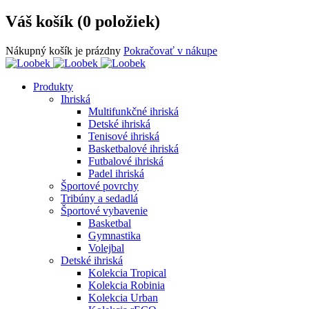
Váš košík (0 položiek)
Nákupný košík je prázdny
Pokračovať v nákupe
Produkty
Ihriská
Multifunkčné ihriská
Detské ihriská
Tenisové ihriská
Basketbalové ihriská
Futbalové ihriská
Padel ihriská
Športové povrchy
Tribúny a sedadlá
Športové vybavenie
Basketbal
Gymnastika
Volejbal
Detské ihriská
Kolekcia Tropical
Kolekcia Robinia
Kolekcia Urban