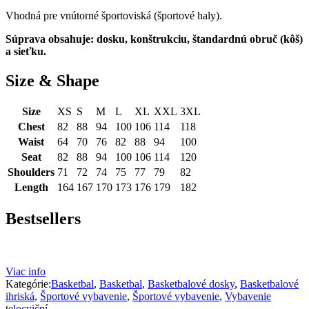
Vhodná pre vnútorné športoviská (športové haly).
Súprava obsahuje: dosku, konštrukciu, štandardnú obruč (kôš)
a sieťku.
Size & Shape
Size
XS
S
M
L
XL
XXL
3XL
Chest
82
88
94
100
106
114
118
Waist
64
70
76
82
88
94
100
Seat
82
88
94
100
106
114
120
Shoulders
71
72
74
75
77
79
82
Length
164
167
170
173
176
179
182
Bestsellers
Viac info
Kategórie:
Basketbal
,
Basketbal
,
Basketbalové dosky
,
Basketbalové
ihriská
,
Športové vybavenie
,
Športové vybavenie
,
Vybavenie
telocviční