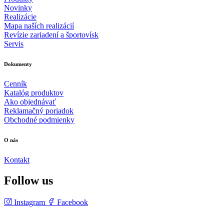
Novinky
Realizácie
Mapa naších realizácií
Revízie zariadení a športovísk
Servis
Dokumenty
Cenník
Katalóg produktov
Ako objednávať
Reklamačný poriadok
Obchodné podmienky
O nás
Kontakt
Follow us
Instagram
Facebook