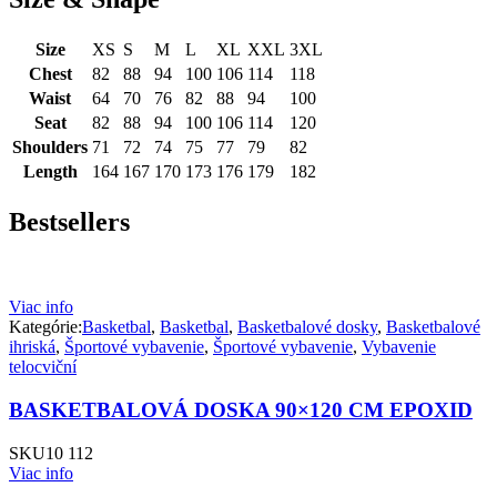
Size
XS
S
M
L
XL
XXL
3XL
Chest
82
88
94
100
106
114
118
Waist
64
70
76
82
88
94
100
Seat
82
88
94
100
106
114
120
Shoulders
71
72
74
75
77
79
82
Length
164
167
170
173
176
179
182
Bestsellers
Viac info
Kategórie:
Basketbal
,
Basketbal
,
Basketbalové dosky
,
Basketbalové
ihriská
,
Športové vybavenie
,
Športové vybavenie
,
Vybavenie
telocviční
BASKETBALOVÁ DOSKA 90×120 CM EPOXID
SKU
10 112
Viac info