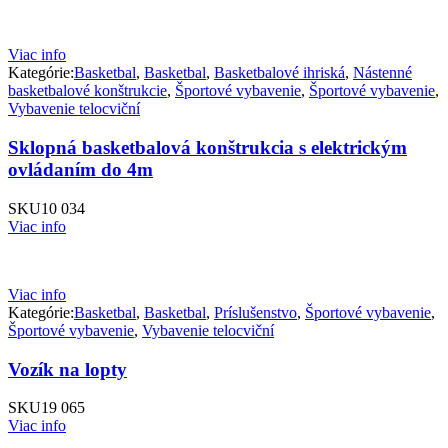
Viac info
Kategórie:
Basketbal
,
Basketbal
,
Basketbalové ihriská
,
Nástenné
basketbalové konštrukcie
,
Športové vybavenie
,
Športové vybavenie
,
Vybavenie telocviční
Sklopná basketbalová konštrukcia s elektrickým
ovládaním do 4m
SKU
10 034
Viac info
Viac info
Kategórie:
Basketbal
,
Basketbal
,
Príslušenstvo
,
Športové vybavenie
,
Športové vybavenie
,
Vybavenie telocviční
Vozík na lopty
SKU
19 065
Viac info