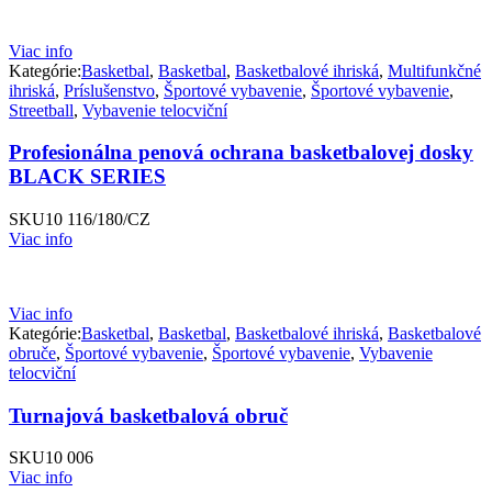
Viac info
Kategórie:
Basketbal
,
Basketbal
,
Basketbalové ihriská
,
Multifunkčné
ihriská
,
Príslušenstvo
,
Športové vybavenie
,
Športové vybavenie
,
Streetball
,
Vybavenie telocviční
Profesionálna penová ochrana basketbalovej dosky
BLACK SERIES
SKU
10 116/180/CZ
Viac info
Viac info
Kategórie:
Basketbal
,
Basketbal
,
Basketbalové ihriská
,
Basketbalové
obruče
,
Športové vybavenie
,
Športové vybavenie
,
Vybavenie
telocviční
Turnajová basketbalová obruč
SKU
10 006
Viac info