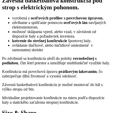
Závesná basketbalová konštrukcia pod
strop s elektrickým pohonom.
vyrobená z
oceľových profilov s povrchovou úpravou.
zdvíhanie a spúšťanie pomocou
oceľových lán
navíjaných
elektromotorom.
možnosť sklápania vpred, alebo vzad, v závislosti od
dispozície haly a požiadaviek investora.
kotvenie do strešnej konštrukcie
športovej haly.
ovládanie diaľkové, alebo tlačidlové umiestnené v
samostatnej skrinke
Po zdvihnutí sa konštrukcia uloží do polohy
rovnobežnej s
podlahou
, čím šetrí priestor a umožňuje multifunkčné využitie haly.
Konštrukcia má povrchovú úpravu
práškovým lakovaním
, čo
zabezpečuje dlhú životnosť a vysokú odolnosť.
Závesnú basketbalovú konštrukciu je možné montovať do hál s
výško stropu od 9m.
Idividuálne projektovanie konštrukcie na mieru podľa dispozície
haly a statického zaťaženia stropnej konštrukcie.
Size & Shape