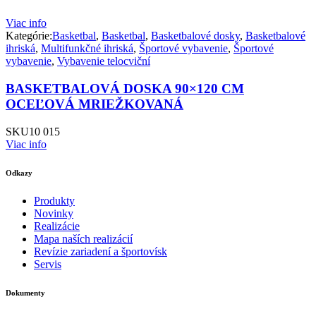
Viac info
Kategórie:
Basketbal
,
Basketbal
,
Basketbalové dosky
,
Basketbalové
ihriská
,
Multifunkčné ihriská
,
Športové vybavenie
,
Športové
vybavenie
,
Vybavenie telocviční
BASKETBALOVÁ DOSKA 90×120 CM
OCEĽOVÁ MRIEŽKOVANÁ
SKU
10 015
Viac info
Odkazy
Produkty
Novinky
Realizácie
Mapa naších realizácií
Revízie zariadení a športovísk
Servis
Dokumenty