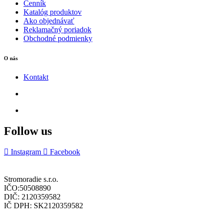
Cenník
Katalóg produktov
Ako objednávať
Reklamačný poriadok
Obchodné podmienky
O nás
Kontakt
Follow us
Instagram
Facebook
Stromoradie s.r.o.
IČO:50508890
DIČ: 2120359582
IČ DPH: SK2120359582