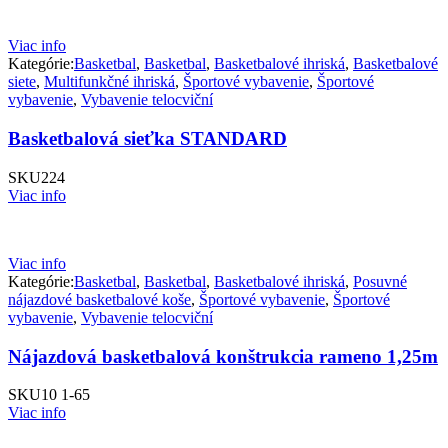
Viac info
Kategórie:
Basketbal
,
Basketbal
,
Basketbalové ihriská
,
Basketbalové
siete
,
Multifunkčné ihriská
,
Športové vybavenie
,
Športové
vybavenie
,
Vybavenie telocviční
Basketbalová sieťka STANDARD
SKU
224
Viac info
Viac info
Kategórie:
Basketbal
,
Basketbal
,
Basketbalové ihriská
,
Posuvné
nájazdové basketbalové koše
,
Športové vybavenie
,
Športové
vybavenie
,
Vybavenie telocviční
Nájazdová basketbalová konštrukcia rameno 1,25m
SKU
10 1-65
Viac info