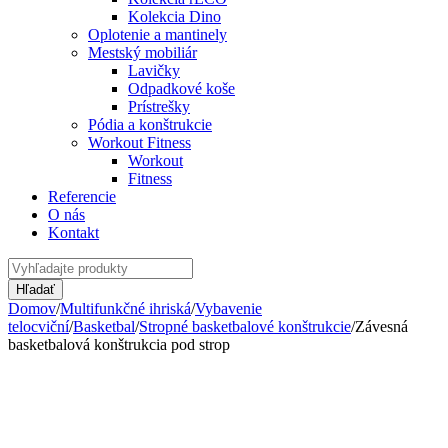
Kolekcia Dino
Oplotenie a mantinely
Mestský mobiliár
Lavičky
Odpadkové koše
Prístrešky
Pódia a konštrukcie
Workout Fitness
Workout
Fitness
Referencie
O nás
Kontakt
Domov
/
Multifunkčné ihriská
/
Vybavenie
telocviční
/
Basketbal
/
Stropné basketbalové konštrukcie
/
Závesná
basketbalová konštrukcia pod strop