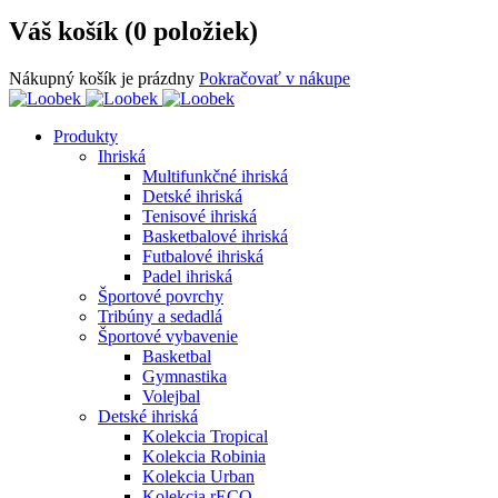
Váš košík (0 položiek)
Nákupný košík je prázdny
Pokračovať v nákupe
Produkty
Ihriská
Multifunkčné ihriská
Detské ihriská
Tenisové ihriská
Basketbalové ihriská
Futbalové ihriská
Padel ihriská
Športové povrchy
Tribúny a sedadlá
Športové vybavenie
Basketbal
Gymnastika
Volejbal
Detské ihriská
Kolekcia Tropical
Kolekcia Robinia
Kolekcia Urban
Kolekcia rECO