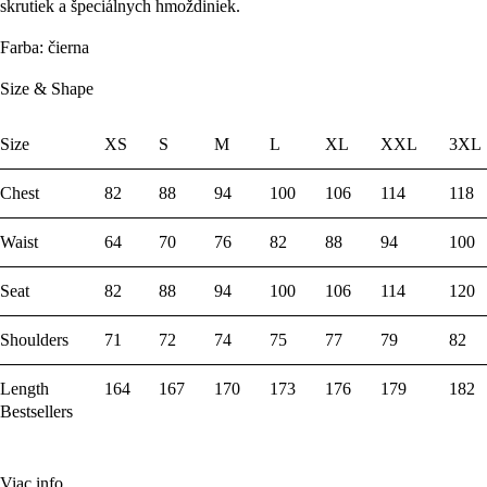
skrutiek a špeciálnych hmoždiniek.
Farba:
čierna
Size & Shape
Size
XS
S
M
L
XL
XXL
3XL
Chest
82
88
94
100
106
114
118
Waist
64
70
76
82
88
94
100
Seat
82
88
94
100
106
114
120
Shoulders
71
72
74
75
77
79
82
Length
164
167
170
173
176
179
182
Bestsellers
Viac info