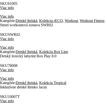
SKU
61005
Viac info
Viac info
Kategórie:
Detské ihriská
,
Kolekcia rECO
,
Workout
,
Workout Fitness
Street workoutová zostava SWR02
SKU
SWR02
Viac info
Viac info
Kategórie:
Detské ihriská
,
Kolekcia Box Line
Detský lezecký labyrint Box Play 8.0
SKU
78008
Viac info
Viac info
Kategórie:
Detské ihriská
,
Kolekcia Tropical
Inkluzívne detské ihrisko Jacus
SKU
10007T
Viac info