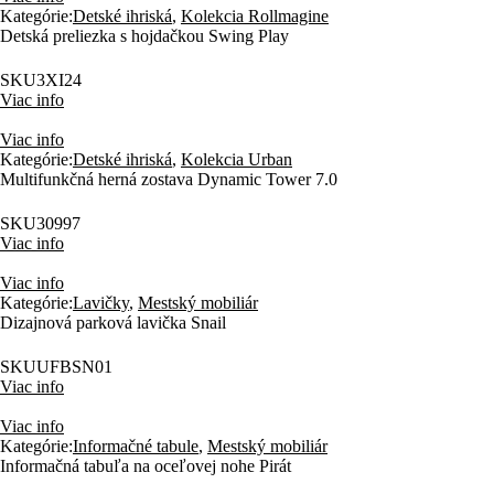
Kategórie:
Detské ihriská
,
Kolekcia Rollmagine
Detská preliezka s hojdačkou Swing Play
SKU
3XI24
Viac info
Viac info
Kategórie:
Detské ihriská
,
Kolekcia Urban
Multifunkčná herná zostava Dynamic Tower 7.0
SKU
30997
Viac info
Viac info
Kategórie:
Lavičky
,
Mestský mobiliár
Dizajnová parková lavička Snail
SKU
UFBSN01
Viac info
Viac info
Kategórie:
Informačné tabule
,
Mestský mobiliár
Informačná tabuľa na oceľovej nohe Pirát