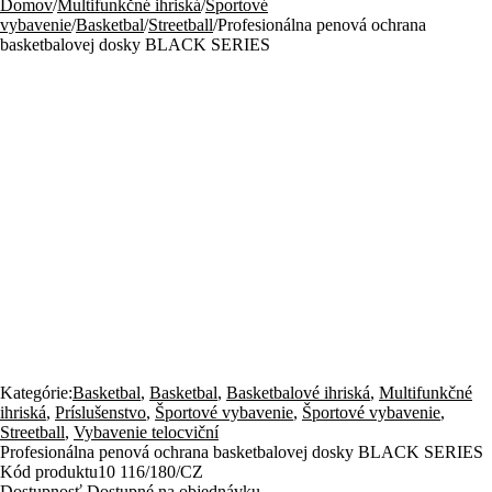
Domov
/
Multifunkčné ihriská
/
Športové
vybavenie
/
Basketbal
/
Streetball
/
Profesionálna penová ochrana
basketbalovej dosky BLACK SERIES
Kategórie:
Basketbal
,
Basketbal
,
Basketbalové ihriská
,
Multifunkčné
ihriská
,
Príslušenstvo
,
Športové vybavenie
,
Športové vybavenie
,
Streetball
,
Vybavenie telocviční
Profesionálna penová ochrana basketbalovej dosky BLACK SERIES
Kód produktu
10 116/180/CZ
Dostupnosť
Dostupné na objednávku