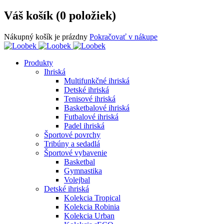
Váš košík (0 položiek)
Nákupný košík je prázdny
Pokračovať v nákupe
Produkty
Ihriská
Multifunkčné ihriská
Detské ihriská
Tenisové ihriská
Basketbalové ihriská
Futbalové ihriská
Padel ihriská
Športové povrchy
Tribúny a sedadlá
Športové vybavenie
Basketbal
Gymnastika
Volejbal
Detské ihriská
Kolekcia Tropical
Kolekcia Robinia
Kolekcia Urban