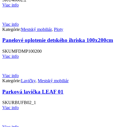
Viac info
Viac info
Kategórie:
Mestský mobiliár
,
Ploty
Panelové oplotenie detského ihriska 100x200cm
SKU
MFDMP100200
Viac info
Viac info
Kategórie:
Lavičky
,
Mestský mobiliár
Parková lavička LEAF 01
SKU
RBUFB02_1
Viac info
Viac info