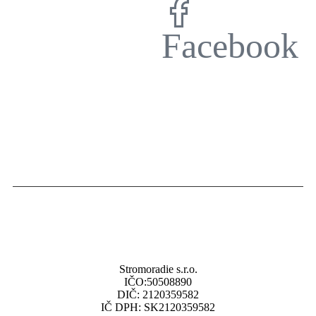
Facebook
Stromoradie s.r.o.
IČO:50508890
DIČ: 2120359582
IČ DPH: SK2120359582