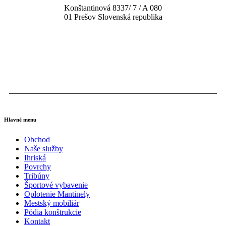
Konštantinová 8337/ 7 / A 080
01 Prešov Slovenská republika
tel: (+421) 919 448 010
email: obchod@multisp.sk
Hlavné menu
Obchod
Naše služby
Ihriská
Povrchy
Tribúny
Športové vybavenie
Oplotenie Mantinely
Mestský mobiliár
Pódia konštrukcie
Kontakt