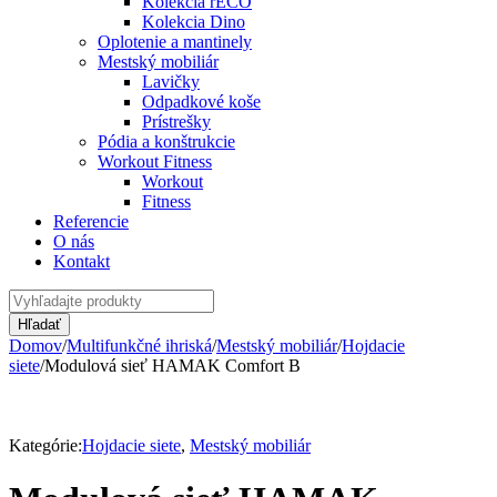
Kolekcia rECO
Kolekcia Dino
Oplotenie a mantinely
Mestský mobiliár
Lavičky
Odpadkové koše
Prístrešky
Pódia a konštrukcie
Workout Fitness
Workout
Fitness
Referencie
O nás
Kontakt
Domov
/
Multifunkčné ihriská
/
Mestský mobiliár
/
Hojdacie
siete
/
Modulová sieť HAMAK Comfort B
Kategórie:
Hojdacie siete
,
Mestský mobiliár