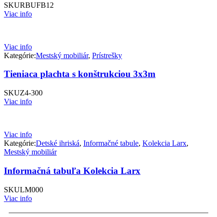
SKU
RBUFB12
Viac info
Viac info
Kategórie:
Mestský mobiliár
,
Prístrešky
Tieniaca plachta s konštrukciou 3x3m
SKU
Z4-300
Viac info
Viac info
Kategórie:
Detské ihriská
,
Informačné tabule
,
Kolekcia Larx
,
Mestský mobiliár
Informačná tabuľa Kolekcia Larx
SKU
LM000
Viac info