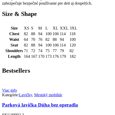
zabezpečuje bezpečné používanie pre deti aj dospelých.
Size & Shape
Size
XS
S
M
L
XL
XXL
3XL
Chest
82
88
94
100
106
114
118
Waist
64
70
76
82
88
94
100
Seat
82
88
94
100
106
114
120
Shoulders
71
72
74
75
77
79
82
Length
164
167
170
173
176
179
182
Bestsellers
Viac info
Kategórie:
Lavičky
,
Mestský mobiliár
Parková lavička Dúha bez operadla
SKU
40002.2