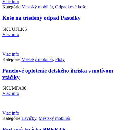
Viac info
Kategórie:
Mestský mobiliár
,
Odpadkové koše
Koše na triedený odpad Pastelky
SKU
UFLKS
Viac info
Viac info
Kategórie:
Mestský mobiliár
,
Ploty
Panelové oplotenie detského ihriska s motívom
vtáčiky
SKU
MFA08
Viac info
Viac info
Kategórie:
Lavičky
,
Mestský mobiliár
Parková lavička BREEZE