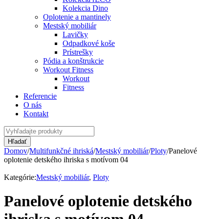
Kolekcia Dino
Oplotenie a mantinely
Mestský mobiliár
Lavičky
Odpadkové koše
Prístrešky
Pódia a konštrukcie
Workout Fitness
Workout
Fitness
Referencie
O nás
Kontakt
Domov
/
Multifunkčné ihriská
/
Mestský mobiliár
/
Ploty
/
Panelové
oplotenie detského ihriska s motívom 04
Kategórie:
Mestský mobiliár
,
Ploty
Panelové oplotenie detského