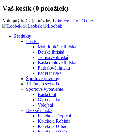
Váš košík (0 položiek)
Nákupný košík je prázdny
Pokračovať v nákupe
Produkty
Ihriská
Multifunkčné ihriská
Detské ihriská
Tenisové ihriská
Basketbalové ihriská
Futbalové ihriská
Padel ihriská
Športové povrchy
Tribúny a sedadlá
Športové vybavenie
Basketbal
Gymnastika
Volejbal
Detské ihriská
Kolekcia Tropical
Kolekcia Robinia
Kolekcia Urban
Kolekcia rECO