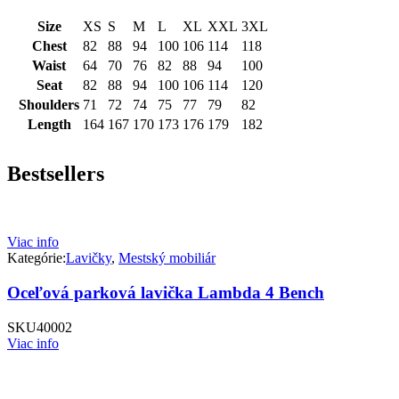
Size
XS
S
M
L
XL
XXL
3XL
Chest
82
88
94
100
106
114
118
Waist
64
70
76
82
88
94
100
Seat
82
88
94
100
106
114
120
Shoulders
71
72
74
75
77
79
82
Length
164
167
170
173
176
179
182
Bestsellers
Viac info
Kategórie:
Lavičky
,
Mestský mobiliár
Oceľová parková lavička Lambda 4 Bench
SKU
40002
Viac info