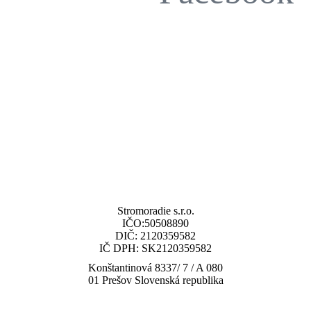
Stromoradie s.r.o.
IČO:50508890
DIČ: 2120359582
IČ DPH: SK2120359582
Konštantinová 8337/ 7 / A 080
01 Prešov Slovenská republika
tel: (+421) 919 448 010