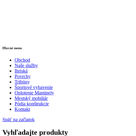
email: obchod@multisp.sk
Hlavné menu
Obchod
Naše služby
Ihriská
Povrchy
Tribúny
Športové vybavenie
Oplotenie Mantinely
Mestský mobiliár
Pódia konštrukcie
Kontakt
Späť na začiatok
Vyhľadajte produkty