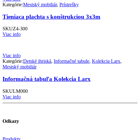
Kategórie:
Mestský mobiliár
,
Prístrešky
Tieniaca plachta s konštrukciou 3x3m
SKU
Z4-300
Viac info
Viac info
Kategórie:
Detské ihriská
,
Informačné tabule
,
Kolekcia Larx
,
Mestský mobiliár
Informačná tabuľa Kolekcia Larx
SKU
LM000
Viac info
Odkazy
Produkty