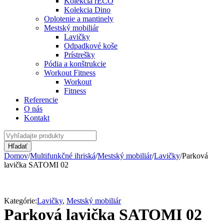
Kolekcia rECO
Kolekcia Dino
Oplotenie a mantinely
Mestský mobiliár
Lavičky
Odpadkové koše
Prístrešky
Pódia a konštrukcie
Workout Fitness
Workout
Fitness
Referencie
O nás
Kontakt
Domov
/
Multifunkčné ihriská
/
Mestský mobiliár
/
Lavičky
/
Parková
lavička SATOMI 02
Kategórie:
Lavičky
,
Mestský mobiliár
Parková lavička SATOMI 02