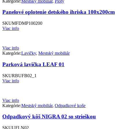
Kategórie:
Mestský mobiliár
,
Ploty
Panelové oplotenie detského ihriska 100x200cm
SKU
MFDMP100200
Viac info
Viac info
Kategórie:
Lavičky
,
Mestský mobiliár
Parková lavička LEAF 01
SKU
RBUFB02_1
Viac info
Viac info
Kategórie:
Mestský mobiliár
,
Odpadkové koše
Odpadkový kôš NIGRA 02 so strieškou
SKU
UFLN02