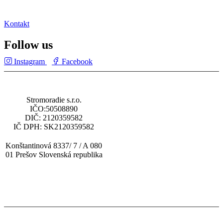
Kontakt
Follow us
Instagram
Facebook
Stromoradie s.r.o.
IČO:50508890
DIČ: 2120359582
IČ DPH: SK2120359582
Konštantinová 8337/ 7 / A 080
01 Prešov Slovenská republika
tel: (+421) 919 448 010
email: obchod@multisp.sk