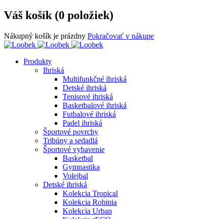
Váš košík (0 položiek)
Nákupný košík je prázdny
Pokračovať v nákupe
Produkty
Ihriská
Multifunkčné ihriská
Detské ihriská
Tenisové ihriská
Basketbalové ihriská
Futbalové ihriská
Padel ihriská
Športové povrchy
Tribúny a sedadlá
Športové vybavenie
Basketbal
Gymnastika
Volejbal
Detské ihriská
Kolekcia Tropical
Kolekcia Robinia
Kolekcia Urban