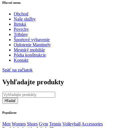
Hlavné menu
Obchod
Naše služby
Ihriská
Povrchy
Tribúny
Športové vybavenie
Oplotenie Mantinely
Mestský mobiliár
Pódia konštrukcie
Kontakt
Späť na začiatok
Vyhľadajte produkty
Populárne
Men
Women
Shoes
Gym
Tennis
Volleyball
Accessories