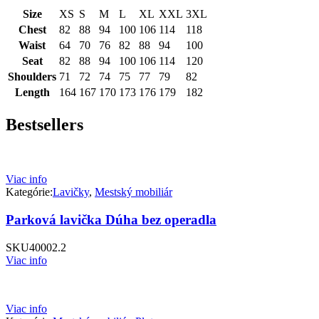
Size
XS
S
M
L
XL
XXL
3XL
Chest
82
88
94
100
106
114
118
Waist
64
70
76
82
88
94
100
Seat
82
88
94
100
106
114
120
Shoulders
71
72
74
75
77
79
82
Length
164
167
170
173
176
179
182
Bestsellers
Viac info
Kategórie:
Lavičky
,
Mestský mobiliár
Parková lavička Dúha bez operadla
SKU
40002.2
Viac info
Viac info