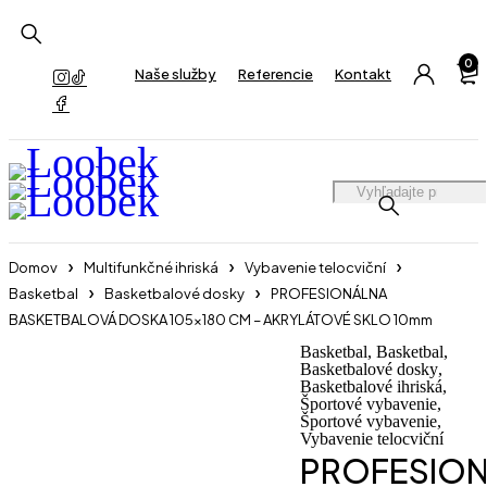
0
Naše služby
Referencie
Kontakt
Domov
Multifunkčné ihriská
Vybavenie telocviční
Basketbal
Basketbalové dosky
PROFESIONÁLNA
BASKETBALOVÁ DOSKA 105×180 CM – AKRYLÁTOVÉ SKLO 10mm
Basketbal
,
Basketbal
,
Basketbalové dosky
,
Basketbalové ihriská
,
Športové vybavenie
,
Športové vybavenie
,
Vybavenie telocviční
PROFESIO