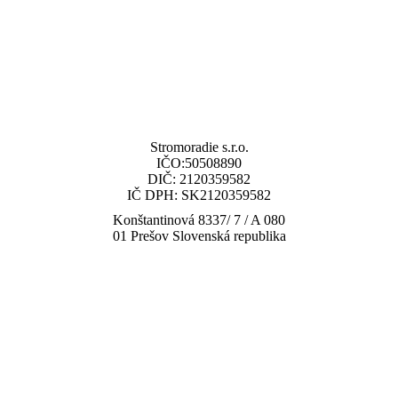
Stromoradie s.r.o.
IČO:50508890
DIČ: 2120359582
IČ DPH: SK2120359582
Konštantinová 8337/ 7 / A 080
01 Prešov Slovenská republika
tel: (+421) 919 448 010
email: obchod@multisp.sk