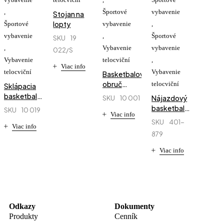
,
Športové
vybavenie
Stojan na
lopty
Športové
vybavenie
,
vybavenie
,
Športové
SKU
19
,
Vybavenie
vybavenie
022/S
Vybavenie
telocviční
,
Viac info
telocviční
Vybavenie
Basketbalová
obruč
telocviční
Sklápacia
Popular
basketbalová
Nájazdový
SKU
10 001
konštrukcia
basketbalový
SKU
10 019
Viac info
na stenu
kôš
SKU
401-
rameno do
Viac info
´´SPALDING
879
1,8m
´´ rameno
1,52m
Viac info
Odkazy
Dokumenty
Produkty
Cenník