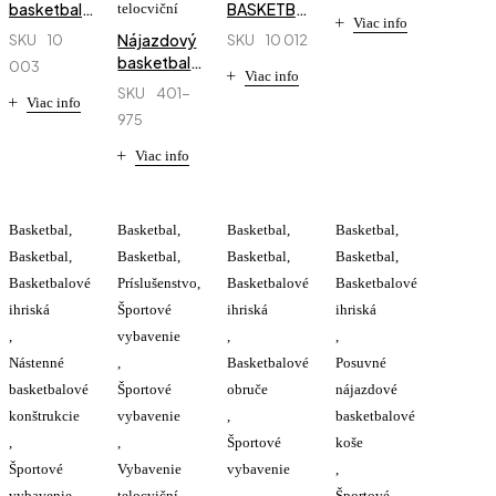
basketbalová
BASKETBALOVÁ
telocviční
Viac info
obruč
DOSKA
Nájazdový
SKU
10
SKU
10 012
Standard
105×180
basketbalový
003
CM
Viac info
kôš
SKU
401-
Viac info
´´SPALDING
975
´´ rameno
2,44m
Viac info
Basketbal
,
Basketbal
,
Basketbal
,
Basketbal
,
Basketbal
,
Basketbal
,
Basketbal
,
Basketbal
,
Basketbalové
Príslušenstvo
,
Basketbalové
Basketbalové
ihriská
Športové
ihriská
ihriská
,
vybavenie
,
,
Nástenné
,
Basketbalové
Posuvné
basketbalové
Športové
obruče
nájazdové
konštrukcie
vybavenie
,
basketbalové
,
,
Športové
koše
Športové
Vybavenie
vybavenie
,
vybavenie
telocviční
,
Športové