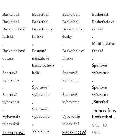
Basketbal
,
Basketbal
,
Basketbal
,
Basketbal
,
Basketbal
,
Basketbal
,
Basketbal
,
Basketbalové
Basketbalové
Basketbalové
Basketbalové
ihriská
ihriská
ihriská
dosky
,
,
,
,
Multifunkčné
Basketbalové
Posuvné
Basketbalové
ihriská
obruče
nájazdové
ihriská
,
,
basketbalové
,
Športové
Športové
koše
Športové
vybavenie
vybavenie
,
vybavenie
,
,
Športové
,
Športové
Športové
vybavenie
Športové
vybavenie
vybavenie
,
vybavenie
,
Streetball
,
Športové
,
Jednostĺpová
basketbalová
Vybavenie
vybavenie
Vybavenie
konštrukcia
telocviční
,
telocviční
SKU
10
Vybavenie
Tréningová
EPOXIDOVÁ
050