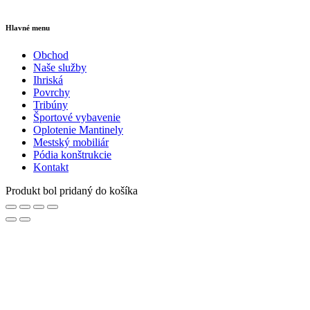
Hlavné menu
Obchod
Naše služby
Ihriská
Povrchy
Tribúny
Športové vybavenie
Oplotenie Mantinely
Mestský mobiliár
Pódia konštrukcie
Kontakt
Produkt bol pridaný do košíka