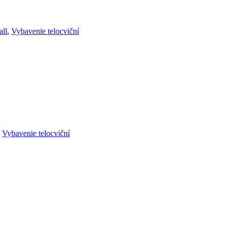
all
,
Vybavenie telocviční
,
Vybavenie telocviční