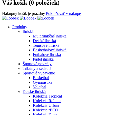
Váš košík (0 položiek)
Nákupný košík je prázdny
Pokračovať v nákupe
Produkty
Ihriská
Multifunkčné ihriská
Detské ihriská
Tenisové ihriská
Basketbalové ihriská
Futbalové ihriská
Padel ihriská
Športové povrchy
Tribúny a sedadlá
Športové vybavenie
Basketbal
Gymnastika
Volejbal
Detské ihriská
Kolekcia Tropical
Kolekcia Robinia
Kolekcia Urban
Kolekcia rECO
Kolekcia Dino