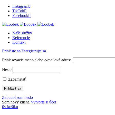
Instagram
TikTok
Facebook
Naše služby
Referencie
Kontakt
Prihláste sa/Zaregistrujte sa
Prihlasovacie meno alebo e-mailová adresa
Heslo
Zapamätať
Zabudol som heslo
Som nový klient.
Vytvorte si účet
0
v košíku