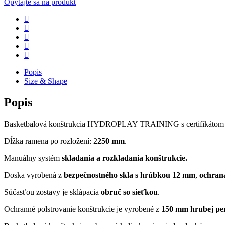
Opýtajte sa na produkt
Popis
Size & Shape
Popis
Basketbalová konštrukcia HYDROPLAY TRAINING s certifikáto
Dĺžka ramena po rozložení: 2
250 mm
.
Manuálny systém
skladania a rozkladania konštrukcie.
Doska vyrobená z
bezpečnostného skla s hrúbkou 12 mm
,
ochrana
Súčasťou zostavy je sklápacia
obruč so sieťkou
.
Ochranné polstrovanie konštrukcie je vyrobené z
150 mm hrubej pe