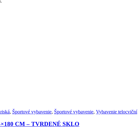
.
riská
,
Športové vybavenie
,
Športové vybavenie
,
Vybavenie telocviční
×180 CM – TVRDENÉ SKLO