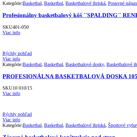
Kategórie:
Basketbal
,
Basketbal
,
Basketbalové ihriská
,
Posuvné nájaz
Profesionálny basketbalový kôš ´´SPALDING´´ R
SKU
401-050
Viac info
Rýchly pohľad
Viac info
Kategórie:
Basketbal
,
Basketbal
,
Basketbalové dosky
,
Basketbalové ih
PROFESIONÁLNA BASKETBALOVÁ DOSKA 105
SKU
10 010/15
Viac info
Rýchly pohľad
Viac info
Kategórie:
Basketbal
,
Basketbal
,
Basketbalové ihriská
,
Športové vyba