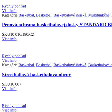
Rýchly pohľad
Viac info
Kategórie:
Basketbal
,
Basketbal
,
Basketbalové ihriská
,
Multifunkčné i
Penová ochrana basketbalovej dosky STANDARD
SKU
10 016/180/CZ
Viac info
Rýchly pohľad
Viac info
Kategórie:
Basketbal
,
Basketbal
,
Basketbalové ihriská
,
Basketbalové 
Streetballová basketbalová obruč
SKU
10 007
Viac info
Rýchly pohľad
Viac info