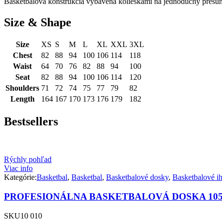
Basketbalová konštrukcia vybavená kolieskami na jednoduchý presun
Size & Shape
Size
XS
S
M
L
XL
XXL
3XL
Chest
82
88
94
100
106
114
118
Waist
64
70
76
82
88
94
100
Seat
82
88
94
100
106
114
120
Shoulders
71
72
74
75
77
79
82
Length
164
167
170
173
176
179
182
Bestsellers
Rýchly pohľad
Viac info
Kategórie:
Basketbal
,
Basketbal
,
Basketbalové dosky
,
Basketbalové ih
PROFESIONÁLNA BASKETBALOVÁ DOSKA 105
SKU
10 010