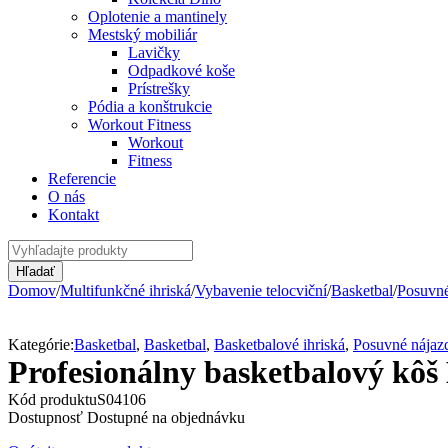
Oplotenie a mantinely
Mestský mobiliár
Lavičky
Odpadkové koše
Prístrešky
Pódia a konštrukcie
Workout Fitness
Workout
Fitness
Referencie
O nás
Kontakt
Domov
/
Multifunkčné ihriská
/
Vybavenie telocviční
/
Basketbal
/
Posuvné
Kategórie:
Basketbal
,
Basketbal
,
Basketbalové ihriská
,
Posuvné nájaz
Profesionálny basketbalový
Kód produktu
S04106
Dostupnosť
Dostupné na objednávku