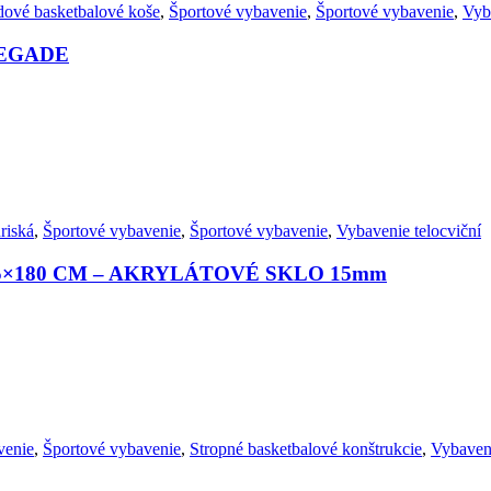
dové basketbalové koše
,
Športové vybavenie
,
Športové vybavenie
,
Vyb
ENEGADE
riská
,
Športové vybavenie
,
Športové vybavenie
,
Vybavenie telocviční
×180 CM – AKRYLÁTOVÉ SKLO 15mm
venie
,
Športové vybavenie
,
Stropné basketbalové konštrukcie
,
Vybaveni