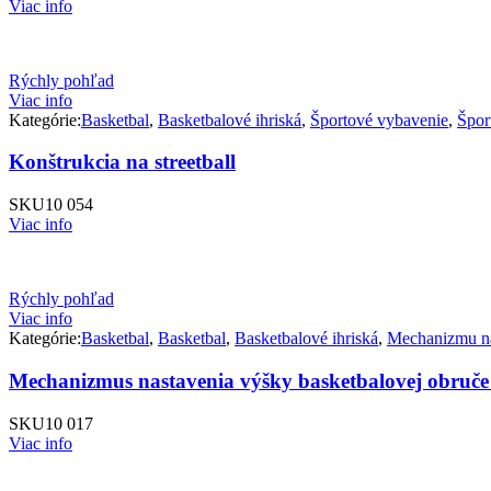
Viac info
Rýchly pohľad
Viac info
Kategórie:
Basketbal
,
Basketbalové ihriská
,
Športové vybavenie
,
Špor
Konštrukcia na streetball
SKU
10 054
Viac info
Rýchly pohľad
Viac info
Kategórie:
Basketbal
,
Basketbal
,
Basketbalové ihriská
,
Mechanizmu na
Mechanizmus nastavenia výšky basketbalovej obruče 
SKU
10 017
Viac info