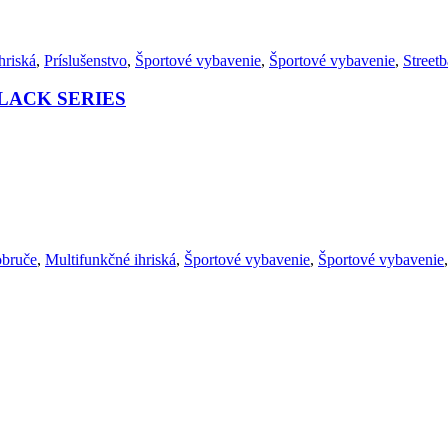
hriská
,
Príslušenstvo
,
Športové vybavenie
,
Športové vybavenie
,
Streetb
 BLACK SERIES
obruče
,
Multifunkčné ihriská
,
Športové vybavenie
,
Športové vybavenie