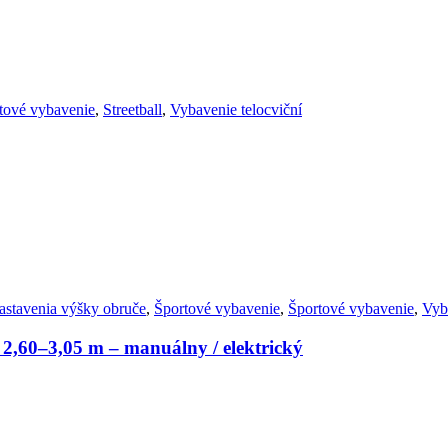
tové vybavenie
,
Streetball
,
Vybavenie telocviční
stavenia výšky obruče
,
Športové vybavenie
,
Športové vybavenie
,
Vyb
2,60–3,05 m – manuálny / elektrický