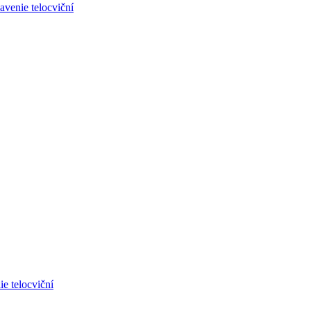
avenie telocviční
e telocviční